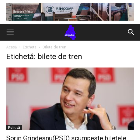
Acasă
Etichete
Bilete de tren
Etichetă: bilete de tren
Politică
Sorin Grindeanu(PSD) scumpește biletele