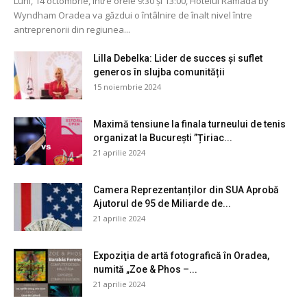
Luni, 14 octombrie, între orele 9:30 și 13:00, Hotelul Ramada by
Wyndham Oradea va găzdui o întâlnire de înalt nivel între
antreprenorii din regiunea...
Lilla Debelka: Lider de succes și suflet
generos în slujba comunității
15 noiembrie 2024
Maximă tensiune la finala turneului de tenis
organizat la București ”Țiriac...
21 aprilie 2024
Camera Reprezentanților din SUA Aprobă
Ajutorul de 95 de Miliarde de...
21 aprilie 2024
Expoziţia de artă fotografică în Oradea,
numită „Zoe & Phos –...
21 aprilie 2024