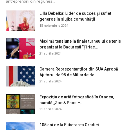
antreprenorii din regiunea...
Lilla Debelka: Lider de succes și suflet
generos în slujba comunității
15 noiembrie 2024
Maximă tensiune la finala turneului de tenis
organizat la București ”Țiriac...
21 aprilie 2024
Camera Reprezentanților din SUA Aprobă
Ajutorul de 95 de Miliarde de...
21 aprilie 2024
Expoziţia de artă fotografică în Oradea,
numită „Zoe & Phos –...
21 aprilie 2024
105 ani de la Eliberarea Oradiei