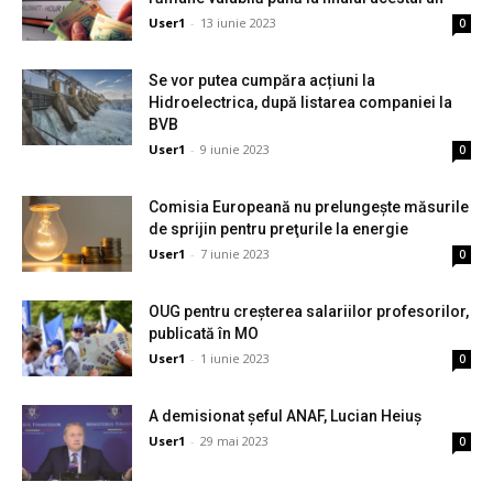
User1
-
13 iunie 2023
0
Se vor putea cumpăra acțiuni la
Hidroelectrica, după listarea companiei la
BVB
User1
-
9 iunie 2023
0
Comisia Europeană nu prelungeşte măsurile
de sprijin pentru preţurile la energie
User1
-
7 iunie 2023
0
OUG pentru creșterea salariilor profesorilor,
publicată în MO
User1
-
1 iunie 2023
0
A demisionat șeful ANAF, Lucian Heiuș
User1
-
29 mai 2023
0