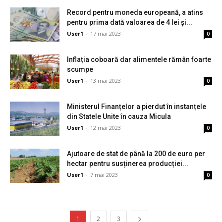
Record pentru moneda europeană, a atins
pentru prima dată valoarea de 4 lei și...
User1
-
17 mai 2023
0
Inflația coboară dar alimentele rămân foarte
scumpe
User1
-
13 mai 2023
0
Ministerul Finanțelor a pierdut în instanțele
din Statele Unite în cauza Micula
User1
-
12 mai 2023
0
Ajutoare de stat de până la 200 de euro per
hectar pentru susținerea producției...
User1
-
7 mai 2023
0
1
2
3