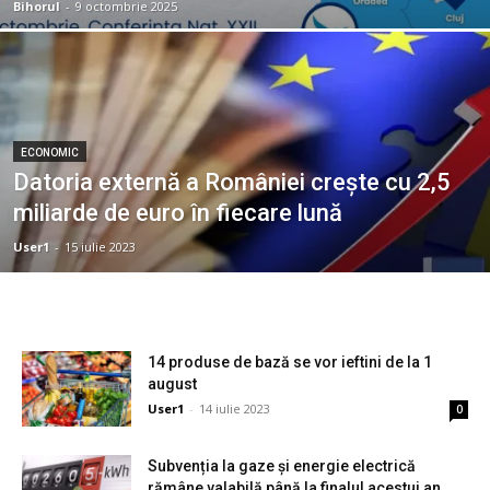
Bihorul
-
9 octombrie 2025
ECONOMIC
Datoria externă a României crește cu 2,5
miliarde de euro în fiecare lună
User1
-
15 iulie 2023
14 produse de bază se vor ieftini de la 1
august
User1
-
14 iulie 2023
0
Subvenția la gaze și energie electrică
rămâne valabilă până la finalul acestui an