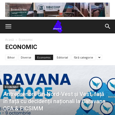
Acasă
Economic
ECONOMIC
Bihor
Diverse
Economic
Editorial
fără categorie
ECONOMIC
Antreprenorii din Nord-Vest și Vest, față
în față cu decidenții naționali la Caravana
OFA & FICSIMM