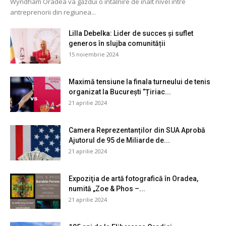
Wyndham Oradea va găzdui o întâlnire de înalt nivel între
antreprenorii din regiunea...
Lilla Debelka: Lider de succes și suflet
generos în slujba comunității
15 noiembrie 2024
Maximă tensiune la finala turneului de tenis
organizat la București ”Țiriac...
21 aprilie 2024
Camera Reprezentanților din SUA Aprobă
Ajutorul de 95 de Miliarde de...
21 aprilie 2024
Expoziţia de artă fotografică în Oradea,
numită „Zoe & Phos –...
21 aprilie 2024