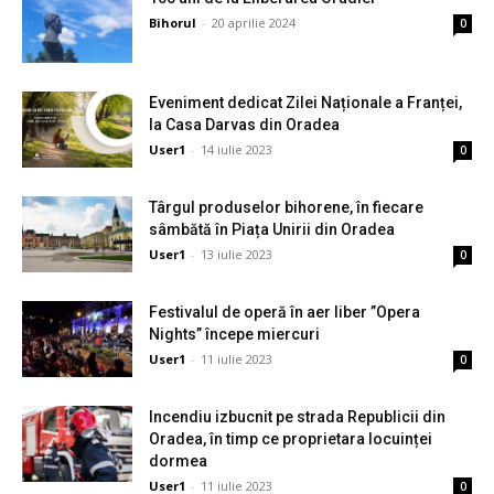
Bihorul
-
20 aprilie 2024
0
Eveniment dedicat Zilei Naționale a Franței,
la Casa Darvas din Oradea
User1
-
14 iulie 2023
0
Târgul produselor bihorene, în fiecare
sâmbătă în Piața Unirii din Oradea
User1
-
13 iulie 2023
0
Festivalul de operă în aer liber ”Opera
Nights” începe miercuri
User1
-
11 iulie 2023
0
Incendiu izbucnit pe strada Republicii din
Oradea, în timp ce proprietara locuinței
dormea
User1
-
11 iulie 2023
0