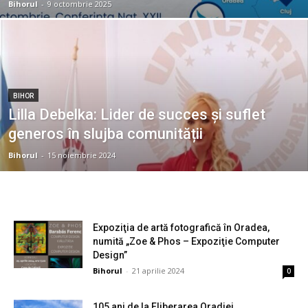
Bihorul
-
9 octombrie 2025
BIHOR
Lilla Debelka: Lider de succes și suflet
generos în slujba comunității
Bihorul
-
15 noiembrie 2024
Expoziţia de artă fotografică în Oradea,
numită „Zoe & Phos – Expoziţie Computer
Design”
Bihorul
-
21 aprilie 2024
0
105 ani de la Eliberarea Oradiei