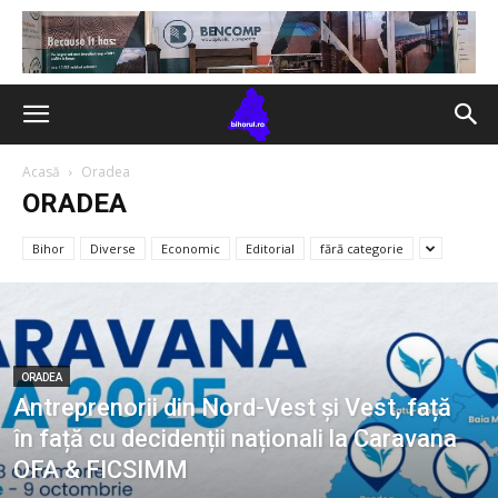
Acasă
Oradea
ORADEA
Bihor
Diverse
Economic
Editorial
fără categorie
ORADEA
Antreprenorii din Nord-Vest și Vest, față
în față cu decidenții naționali la Caravana
OFA & FICSIMM