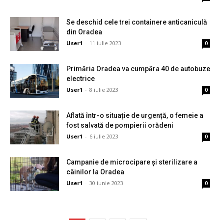
Se deschid cele trei containere anticaniculă
din Oradea
User1
-
11 iulie 2023
0
Primăria Oradea va cumpăra 40 de autobuze
electrice
User1
-
8 iulie 2023
0
Aflată într-o situație de urgență, o femeie a
fost salvată de pompierii orădeni
User1
-
6 iulie 2023
0
Campanie de microcipare și sterilizare a
câinilor la Oradea
User1
-
30 iunie 2023
0