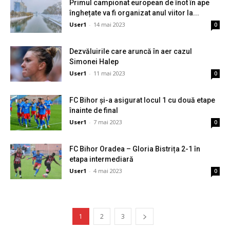
Primul campionat european de înot în ape
înghețate va fi organizat anul viitor la...
User1
-
14 mai 2023
0
Dezvăluirile care aruncă în aer cazul
Simonei Halep
User1
-
11 mai 2023
0
FC Bihor și-a asigurat locul 1 cu două etape
înainte de final
User1
-
7 mai 2023
0
FC Bihor Oradea – Gloria Bistrița 2-1 în
etapa intermediară
User1
-
4 mai 2023
0
1
2
3