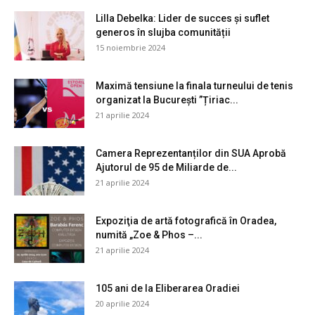
Lilla Debelka: Lider de succes și suflet
generos în slujba comunității
15 noiembrie 2024
Maximă tensiune la finala turneului de tenis
organizat la București ”Țiriac...
21 aprilie 2024
Camera Reprezentanților din SUA Aprobă
Ajutorul de 95 de Miliarde de...
21 aprilie 2024
Expoziţia de artă fotografică în Oradea,
numită „Zoe & Phos –...
21 aprilie 2024
105 ani de la Eliberarea Oradiei
20 aprilie 2024