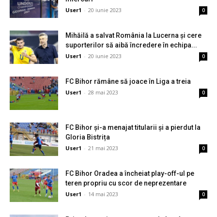
User1
-
20 iunie 2023
0
Mihăilă a salvat România la Lucerna și cere
suporterilor să aibă încredere în echipa...
User1
-
20 iunie 2023
0
FC Bihor rămâne să joace în Liga a treia
User1
-
28 mai 2023
0
FC Bihor și-a menajat titularii și a pierdut la
Gloria Bistrița
User1
-
21 mai 2023
0
FC Bihor Oradea a încheiat play-off-ul pe
teren propriu cu scor de neprezentare
User1
-
14 mai 2023
0