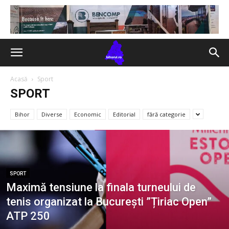
Acasă
Sport
SPORT
Bihor
Diverse
Economic
Editorial
fără categorie
SPORT
Maximă tensiune la finala turneului de
tenis organizat la București ”Țiriac Open”
ATP 250