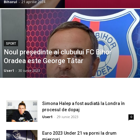
Bihorul
-
21 aprilie 2024
SPORT
Noul preşedinte al clubului FC Bihor
Oradea este George Tătar
User1
-
30 iunie 2023
Simona Halep a fost audiată la Londra în
procesul de dopaj
User1
-
29 iunie 2023
0
Euro 2023 Under 21 va porni la drum
miercuri