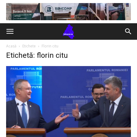
Acasă
Etichete
Florin citu
Etichetă: florin citu