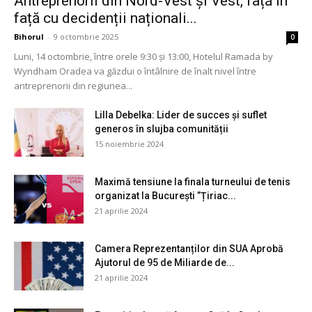
Antreprenorii din Nord-Vest și Vest, față în
față cu decidenții naționali...
Bihorul
-
9 octombrie 2025
0
Luni, 14 octombrie, între orele 9:30 și 13:00, Hotelul Ramada by
Wyndham Oradea va găzdui o întâlnire de înalt nivel între
antreprenorii din regiunea...
Lilla Debelka: Lider de succes și suflet
generos în slujba comunității
15 noiembrie 2024
Maximă tensiune la finala turneului de tenis
organizat la București ”Țiriac...
21 aprilie 2024
Camera Reprezentanților din SUA Aprobă
Ajutorul de 95 de Miliarde de...
21 aprilie 2024