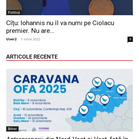
Politică
Cîțu: Iohannis nu îl va numi pe Ciolacu
premier. Nu are...
User2
-
1 iunie 2022
0
ARTICOLE RECENTE
Bihor