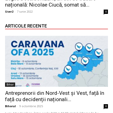
națională: Nicolae Ciucă, somat să...
User2
-
7 iunie 2022
0
ARTICOLE RECENTE
Bihor
Antreprenorii din Nord-Vest și Vest, față în
față cu decidenții naționali...
Bihorul
-
9 octombrie 2025
0