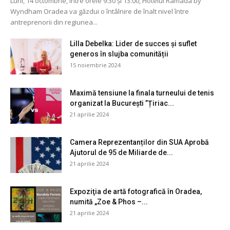
Luni, 14 octombrie, între orele 9:30 și 13:00, Hotelul Ramada by
Wyndham Oradea va găzdui o întâlnire de înalt nivel între
antreprenorii din regiunea...
Lilla Debelka: Lider de succes și suflet
generos în slujba comunității
15 noiembrie 2024
Maximă tensiune la finala turneului de tenis
organizat la București ”Țiriac...
21 aprilie 2024
Camera Reprezentanților din SUA Aprobă
Ajutorul de 95 de Miliarde de...
21 aprilie 2024
Expoziţia de artă fotografică în Oradea,
numită „Zoe & Phos –...
21 aprilie 2024