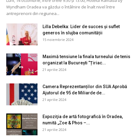
Luni, 14 octombrie, între orele 9:30 și 13:00, Hotelul Ramada by
Wyndham Oradea va găzdui o întâlnire de înalt nivel între
antreprenorii din regiunea...
Lilla Debelka: Lider de succes și suflet
generos în slujba comunității
15 noiembrie 2024
Maximă tensiune la finala turneului de tenis
organizat la București ”Țiriac...
21 aprilie 2024
Camera Reprezentanților din SUA Aprobă
Ajutorul de 95 de Miliarde de...
21 aprilie 2024
Expoziţia de artă fotografică în Oradea,
numită „Zoe & Phos –...
21 aprilie 2024