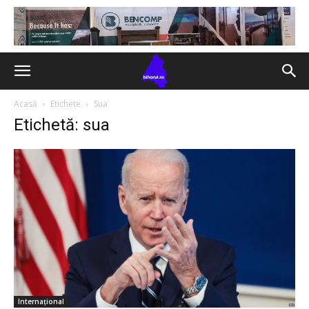
Acasă
Etichete
Sua
Etichetă: sua
Internațional