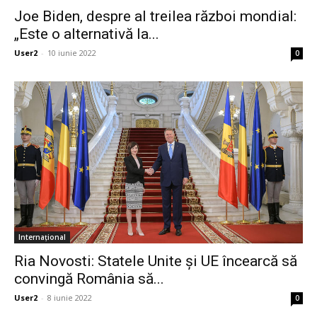
Joe Biden, despre al treilea război mondial:
„Este o alternativă la...
User2
-
10 iunie 2022
0
Internațional
Ria Novosti: Statele Unite și UE încearcă să
convingă România să...
User2
-
8 iunie 2022
0