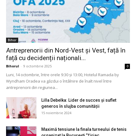
Bihor
Antreprenorii din Nord-Vest și Vest, față în
față cu decidenții naționali...
Bihorul
-
9 octombrie 2025
0
Luni, 14 octombrie, între orele 9:30 și 13:00, Hotelul Ramada by
Wyndham Oradea va găzdui o întâlnire de înalt nivel între
antreprenorii din regiunea...
Lilla Debelka: Lider de succes și suflet
generos în slujba comunității
15 noiembrie 2024
Maximă tensiune la finala turneului de tenis
organizat la București ”Țiriac...