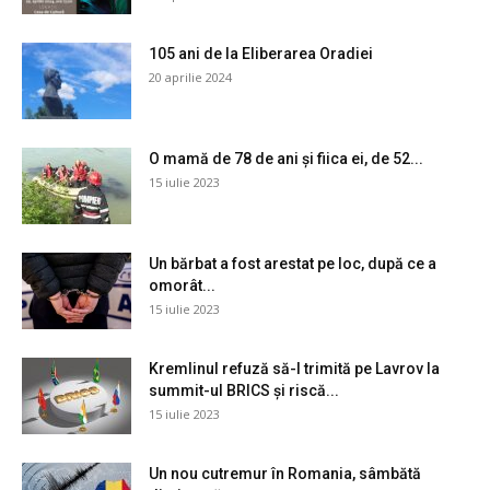
105 ani de la Eliberarea Oradiei
20 aprilie 2024
O mamă de 78 de ani și fiica ei, de 52...
15 iulie 2023
Un bărbat a fost arestat pe loc, după ce a
omorât...
15 iulie 2023
Kremlinul refuză să-l trimită pe Lavrov la
summit-ul BRICS și riscă...
15 iulie 2023
Un nou cutremur în Romania, sâmbătă