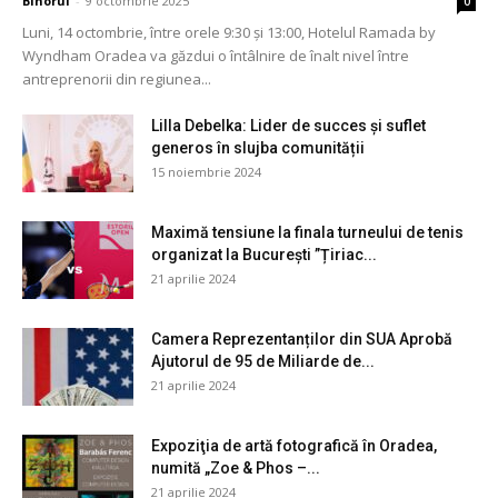
Bihorul
-
9 octombrie 2025
0
Luni, 14 octombrie, între orele 9:30 și 13:00, Hotelul Ramada by
Wyndham Oradea va găzdui o întâlnire de înalt nivel între
antreprenorii din regiunea...
Lilla Debelka: Lider de succes și suflet
generos în slujba comunității
15 noiembrie 2024
Maximă tensiune la finala turneului de tenis
organizat la București ”Țiriac...
21 aprilie 2024
Camera Reprezentanților din SUA Aprobă
Ajutorul de 95 de Miliarde de...
21 aprilie 2024
Expoziţia de artă fotografică în Oradea,
numită „Zoe & Phos –...
21 aprilie 2024