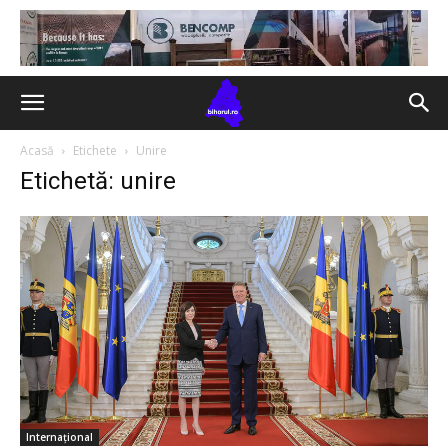
Acasă
Etichete
Unire
Etichetă: unire
Internațional