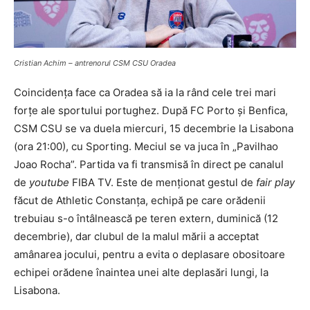
Cristian Achim – antrenorul CSM CSU Oradea
Coincidența face ca Oradea să ia la rând cele trei mari
forțe ale sportului portughez. După FC Porto și Benfica,
CSM CSU se va duela miercuri, 15 decembrie la Lisabona
(ora 21:00), cu Sporting. Meciul se va juca în „Pavilhao
Joao Rocha”. Partida va fi transmisă în direct pe canalul
de
youtube
FIBA TV. Este de menționat gestul de
fair play
făcut de Athletic Constanța, echipă pe care orădenii
trebuiau s-o întâlnească pe teren extern, duminică (12
decembrie), dar clubul de la malul mării a acceptat
amânarea jocului, pentru a evita o deplasare obositoare
echipei orădene înaintea unei alte deplasări lungi, la
Lisabona.