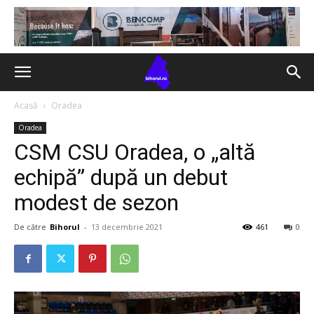
Acasă
Oradea
Oradea
CSM CSU Oradea, o „altă
echipă” după un debut
modest de sezon
De către
Bihorul
-
13 decembrie 2021
461
0