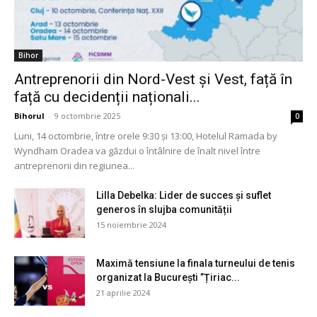
Bihor
Antreprenorii din Nord-Vest și Vest, față în
față cu decidenții naționali...
Bihorul
-
9 octombrie 2025
0
Luni, 14 octombrie, între orele 9:30 și 13:00, Hotelul Ramada by
Wyndham Oradea va găzdui o întâlnire de înalt nivel între
antreprenorii din regiunea...
Lilla Debelka: Lider de succes și suflet
generos în slujba comunității
15 noiembrie 2024
Maximă tensiune la finala turneului de tenis
organizat la București ”Țiriac...
21 aprilie 2024