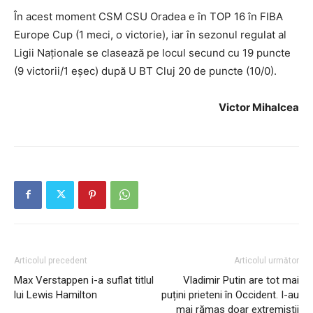
În acest moment CSM CSU Oradea e în TOP 16 în FIBA
Europe Cup (1 meci, o victorie), iar în sezonul regulat al
Ligii Naționale se clasează pe locul secund cu 19 puncte
(9 victorii/1 eșec) după U BT Cluj 20 de puncte (10/0).
Victor Mihalcea
Articolul precedent
Articolul următor
Max Verstappen i-a suflat titlul
Vladimir Putin are tot mai
lui Lewis Hamilton
puțini prieteni în Occident. I-au
mai rămas doar extremiștii