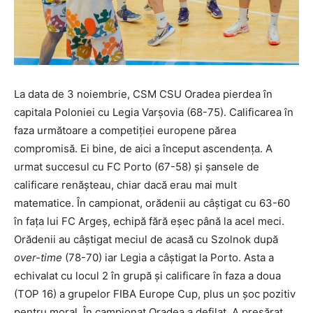
La data de 3 noiembrie, CSM CSU Oradea pierdea în
capitala Poloniei cu Legia Varșovia (68-75). Calificarea în
faza următoare a competiției europene părea
compromisă. Ei bine, de aici a început ascendența. A
urmat succesul cu FC Porto (67-58) și șansele de
calificare renășteau, chiar dacă erau mai mult
matematice. În campionat, orădenii au câștigat cu 63-60
în fața lui FC Argeș, echipă fără eșec până la acel meci.
Orădenii au câștigat meciul de acasă cu Szolnok după
over-time
(78-70) iar Legia a câștigat la Porto. Asta a
echivalat cu locul 2 în grupă și calificare în faza a doua
(TOP 16) a grupelor FIBA Europe Cup, plus un șoc pozitiv
pentru moral. În campionat Oradea a defilat. A presărat