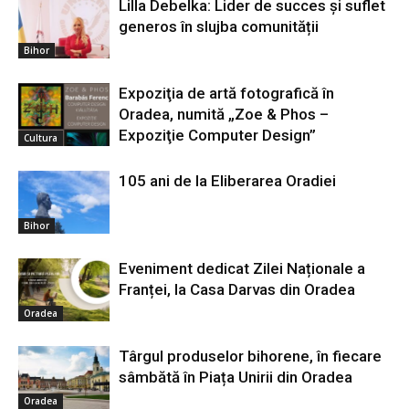
Lilla Debelka: Lider de succes și suflet
generos în slujba comunității
Bihor
Expoziţia de artă fotografică în
Oradea, numită „Zoe & Phos –
Expoziţie Computer Design”
Cultura
105 ani de la Eliberarea Oradiei
Bihor
Eveniment dedicat Zilei Naționale a
Franței, la Casa Darvas din Oradea
Oradea
Târgul produselor bihorene, în fiecare
sâmbătă în Piața Unirii din Oradea
Oradea