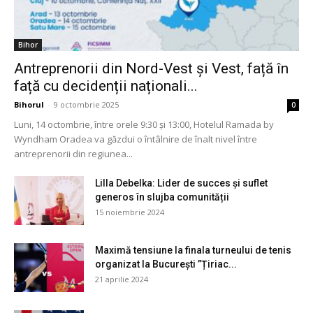
Bihor
Antreprenorii din Nord-Vest și Vest, față în
față cu decidenții naționali...
Bihorul
-
9 octombrie 2025
0
Luni, 14 octombrie, între orele 9:30 și 13:00, Hotelul Ramada by
Wyndham Oradea va găzdui o întâlnire de înalt nivel între
antreprenorii din regiunea...
Lilla Debelka: Lider de succes și suflet
generos în slujba comunității
15 noiembrie 2024
Maximă tensiune la finala turneului de tenis
organizat la București ”Țiriac...
21 aprilie 2024