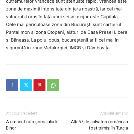
cutremurelor vrâncece sunt atenuate rapid. Vrancea este
zona de maximă intensitate din țara noastră, iar cel mai
vulnerabil oraș în fața unui seism major este Capitala.
Cele mai periculoase zone din București sunt cartierul
Pantelimon şi zona Otopeni, alături de Casa Presei Libere
şi Băneasa. La polul opus, bucureştenii ar fi cel mai în
siguranţă în zona Metalurgiei, IMGB şi Dâmboviţa.
Articolul precedent
Articolul următor
A crescut rata şomajului în
Alți 57 de salvatori români au
Bihor
fost trimiși în Turcia