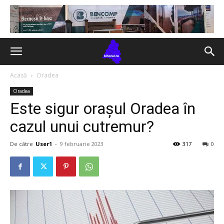
Acasă
Oradea
Oradea
Este sigur orașul Oradea în
cazul unui cutremur?
De către
User1
-
9 februarie 2023
317
0