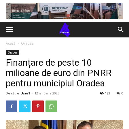
Acasă
Oradea
Oradea
Finanțare de peste 10
milioane de euro din PNRR
pentru municipiul Oradea
De către
User1
-
12 ianuarie 2023
129
0