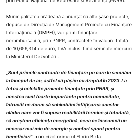
prin Planul Național de Redresare și Reziliență (PNRR).
Municipalitatea orădeană a anunţat că alte şase proiecte,
depuse de Direcția de Management Proiecte cu Finanțare
Internațională (DMPFI), vor primi finanțare
nerambursabilă, prin PNRR, contractele în valoare totală
de 10,656,314 de euro, TVA inclus, fiind semnate miercuri
la Ministerul Dezvoltării.
„Sunt primele contracte de finanțare pe care le semnăm
la început de an, astfel că pășim cu dreptul în 2023. La
fel ca și celelalte proiecte finanțate prin PNRR, și
acestea sunt foarte importante pentru comunitate,
întrucât ne dorim să schimbăm înfățișarea acestor
clădiri care vor fi supuse reabilitării termice și totodată,
să creștem eficiența energetică, ceea ce înseamnă un
necesar mai mic de energie și confort sporit pentru
beneficiari”,
a precizat primarul Florin Birta.