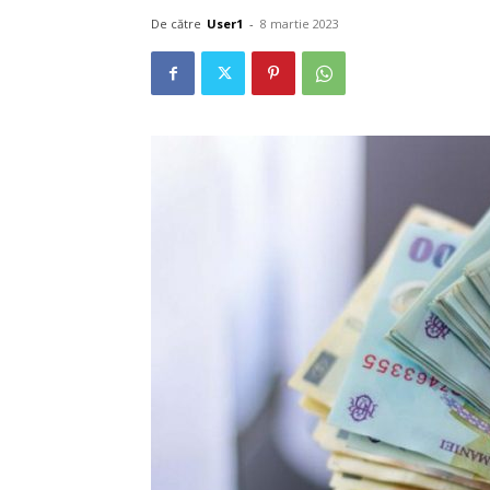
De către
User1
-
8 martie 2023