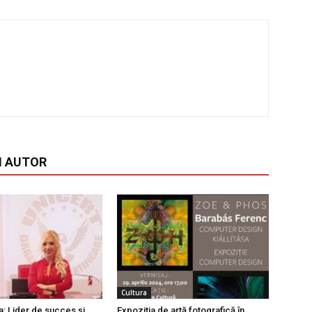
I AUTOR
Cultura
a: Lider de succes și
Expoziţia de artă fotografică în