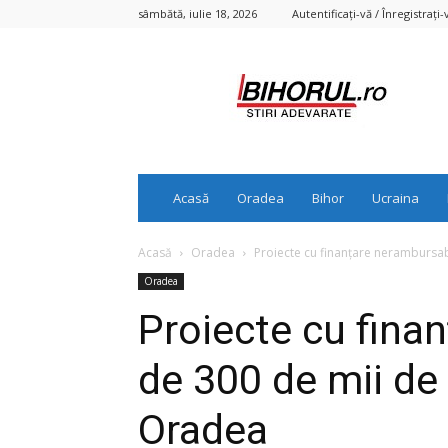
sâmbătă, iulie 18, 2026
Autentificați-vă / Înregistrați-
Bihorul.ro
Acasă
Oradea
Bihor
Ucraina
Acasă
Oradea
Proiecte cu finanțare nerambursabil
Oradea
Proiecte cu fina
de 300 de mii de 
Oradea