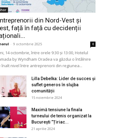
ihor
ntreprenorii din Nord-Vest și
est, față în față cu decidenții
aționali...
horul
-
9 octombrie 2025
0
ni, 14 octombrie, între orele 9:30 și 13:00, Hotelul
mada by Wyndham Oradea va găzdui o întâlnire
 înalt nivel între antreprenorii din regiunea...
Lilla Debelka: Lider de succes și
suflet generos în slujba
comunității
15 noiembrie 2024
Maximă tensiune la finala
turneului de tenis organizat la
București ”Țiriac...
21 aprilie 2024