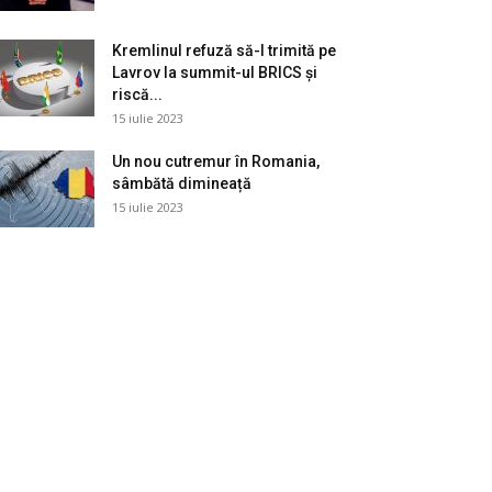
Kremlinul refuză să-l trimită pe
Lavrov la summit-ul BRICS și
riscă...
15 iulie 2023
Un nou cutremur în Romania,
sâmbătă dimineață
15 iulie 2023