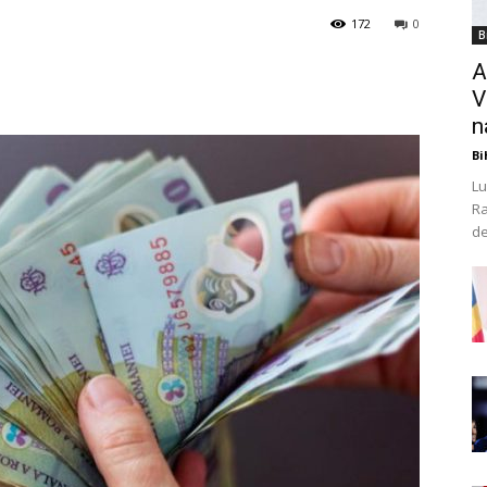
172
0
B
A
V
n
Bi
Lu
Ra
de