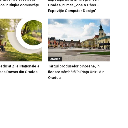
os în slujba comunității
Oradea, numită „Zoe & Phos –
Expoziţie Computer Design”
Oradea
edicat Zilei Naționale a
Târgul produselor bihorene, în
 Casa Darvas din Oradea
fiecare sâmbătă în Piața Unirii din
Oradea