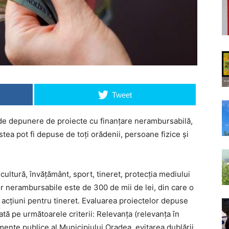
Tweet
 de depunere de proiecte cu finanțare nerambursabilă,
stea pot fi depuse de toți orădenii, persoane fizice și
ultură, învățământ, sport, tineret, protecția mediului
or nerambursabile este de 300 de mii de lei, din care o
r acțiuni pentru tineret. Evaluarea proiectelor depuse
tă pe următoarele criterii: Relevanța (relevanța în
ente publice al Municipiului Oradea, evitarea dublării