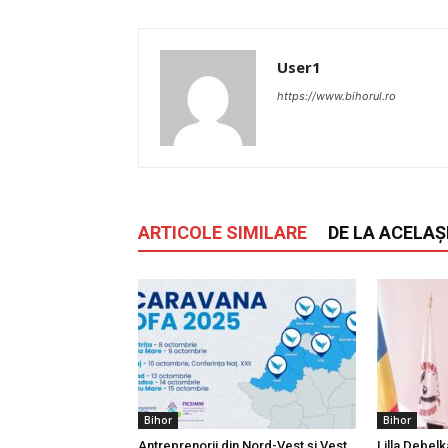
User1
https://www.bihorul.ro
ARTICOLE SIMILARE
DE LA ACELAȘ
Bihor
Bihor
Antreprenorii din Nord-Vest și Vest,
Lilla Debelk