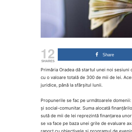
12
Share
SHARES
Primăria Oradea dă startul unei noi sesiuni
cu o valoare totală de 300 de mii de lei. Ace
juridice, până la sfârșitul lunii.
Propunerile se fac pe următoarele domenii: c
și social-comunitar. Suma alocată finanțăril
sută de mii de lei reprezintă finanțarea uno
se va face pe baza unei grile de evaluare axa
raport cu obiectivele și programul de evenim