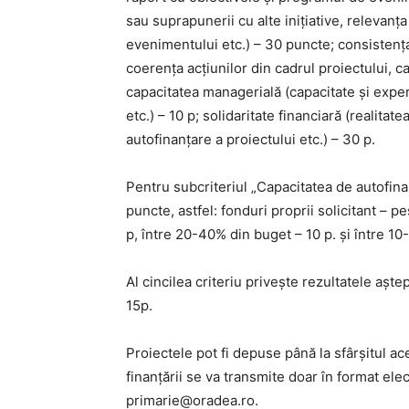
sau suprapunerii cu alte inițiative, relevanța
evenimentului etc.) – 30 puncte; consistența
coerența acțiunilor din cadrul proiectului, ca
capacitatea managerială (capacitate și expe
etc.) – 10 p; solidaritate financiară (realitat
autofinanțare a proiectului etc.) – 30 p.
Pentru subcriteriul „Capacitatea de autofina
puncte, astfel: fonduri proprii solicitant – 
p, între 20-40% din buget – 10 p. și între 10
Al cincilea criteriu privește rezultatele aște
15p.
Proiectele pot fi depuse până la sfârșitul ace
finanțării se va transmite doar în format el
primarie@oradea.ro.