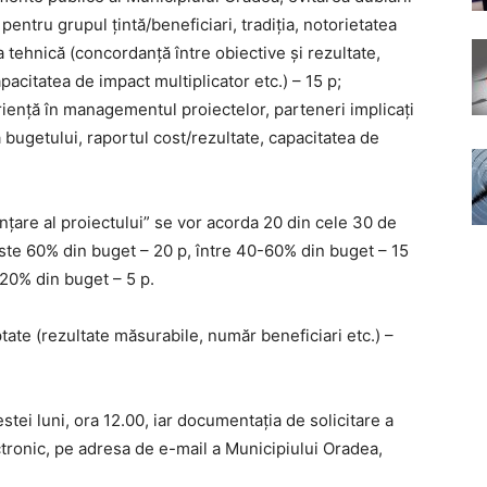
 pentru grupul țintă/beneficiari, tradiția, notorietatea
 tehnică (concordanță între obiective și rezultate,
pacitatea de impact multiplicator etc.) – 15 p;
riență în managementul proiectelor, parteneri implicați
ea bugetului, raportul cost/rezultate, capacitatea de
nțare al proiectului” se vor acorda 20 din cele 30 de
peste 60% din buget – 20 p, între 40-60% din buget – 15
-20% din buget – 5 p.
ptate (rezultate măsurabile, număr beneficiari etc.) –
stei luni, ora 12.00, iar documentația de solicitare a
ectronic, pe adresa de e-mail a Municipiului Oradea,