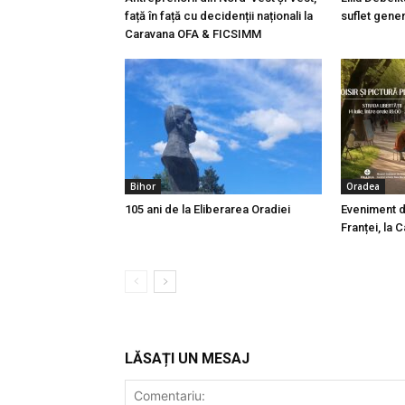
față în față cu decidenții naționali la
suflet gener
Caravana OFA & FICSIMM
Bihor
Oradea
105 ani de la Eliberarea Oradiei
Eveniment d
Franței, la
LĂSAȚI UN MESAJ