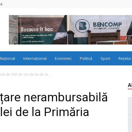
vă
Național
Internațional
Economic
Politică
Sport
Rețeta 
ă de 300 de mii de lei de la...
A
nțare nerambursabilă
lei de la Primăria