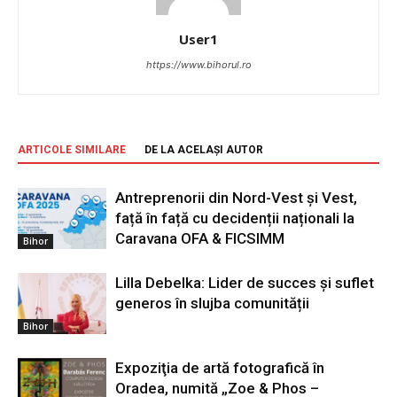
User1
https://www.bihorul.ro
ARTICOLE SIMILARE
DE LA ACELAȘI AUTOR
Antreprenorii din Nord-Vest și Vest,
față în față cu decidenții naționali la
Caravana OFA & FICSIMM
Bihor
Lilla Debelka: Lider de succes și suflet
generos în slujba comunității
Bihor
Expoziţia de artă fotografică în
Oradea, numită „Zoe & Phos –