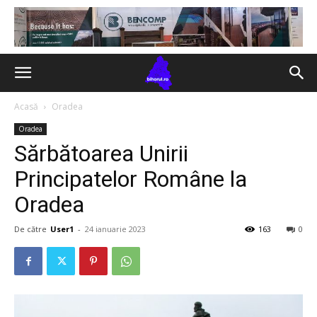
Acasă
Oradea
Oradea
Sărbătoarea Unirii
Principatelor Române la
Oradea
De către
User1
-
24 ianuarie 2023
163
0