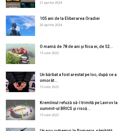
21 aprilie 2024
105 ani de la Eliberarea Oradiei
20 aprilie 2024
O mamă de 78 de ani și fiica ei, de 52...
15 iulie 2023
Un bărbat a fost arestat pe loc, după ce a
omorât...
15 iulie 2023
Kremlinul refuză să-l trimită pe Lavrov la
summit-ul BRICS și riscă...
15 iulie 2023
Un nou cutremur în Romania, sâmbătă