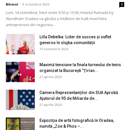
Bihorul
-
9 octombrie 2025
0
Luni, 14 octombrie, între orele 9:30 și 13:00, Hotelul Ramada by
Wyndham Oradea va găzdui o întâlnire de înalt nivel între
antreprenorii din regiunea...
Lilla Debelka: Lider de succes și suflet
generos în slujba comunității
15 noiembrie 2024
Maximă tensiune la finala turneului de tenis
organizat la București ”Țiriac...
21 aprilie 2024
Camera Reprezentanților din SUA Aprobă
Ajutorul de 95 de Miliarde de...
21 aprilie 2024
Expoziţia de artă fotografică în Oradea,
numită „Zoe & Phos –...