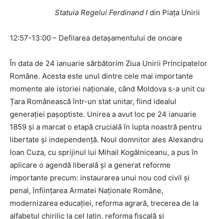
Statuia Regelui Ferdinand I
din Piața Unirii
12:57-13:00 – Defilarea detașamentului de onoare
În data de 24 ianuarie sărbătorim Ziua Unirii Principatelor
Române. Acesta este unul dintre cele mai importante
momente ale istoriei naționale, când Moldova s-a unit cu
Țara Românească într-un stat unitar, fiind idealul
generației pașoptiste. Unirea a avut loc pe 24 ianuarie
1859 și a marcat o etapă crucială în lupta noastră pentru
libertate și independență. Noul domnitor ales Alexandru
Ioan Cuza, cu sprijinul lui Mihail Kogălniceanu, a pus în
aplicare o agendă liberală și a generat reforme
importante precum: instaurarea unui nou cod civil și
penal, înființarea Armatei Naționale Române,
modernizarea educației, reforma agrară, trecerea de la
alfabetul chirilic la cel latin, reforma fiscală și