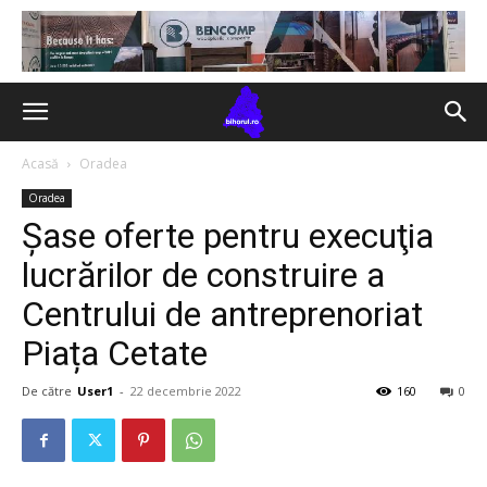
Acasă
Oradea
Oradea
Șase oferte pentru execuţia
lucrărilor de construire a
Centrului de antreprenoriat
Piața Cetate
De către
User1
-
22 decembrie 2022
160
0