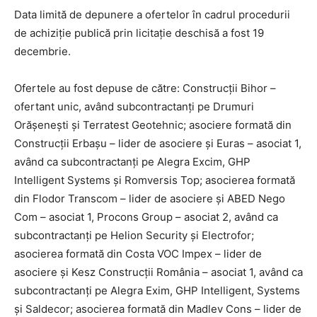
Data limită de depunere a ofertelor în cadrul procedurii
de achiziție publică prin licitație deschisă a fost 19
decembrie.
Ofertele au fost depuse de către: Construcții Bihor –
ofertant unic, având subcontractanți pe Drumuri
Orășenești şi Terratest Geotehnic; asociere formată din
Construcții Erbașu – lider de asociere și Euras – asociat 1,
având ca subcontractanți pe Alegra Excim, GHP
Intelligent Systems şi Romversis Top; asocierea formată
din Flodor Transcom – lider de asociere și ABED Nego
Com – asociat 1, Procons Group – asociat 2, având ca
subcontractanți pe Helion Security şi Electrofor;
asocierea formată din Costa VOC Impex – lider de
asociere și Kesz Construcții România – asociat 1, având ca
subcontractanți pe Alegra Exim, GHP Intelligent, Systems
şi Saldecor; asocierea formată din Madlev Cons – lider de