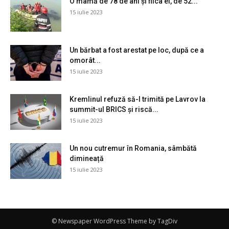
O mamă de 78 de ani și fiica ei, de 52...
15 iulie 2023
Un bărbat a fost arestat pe loc, după ce a
omorât...
15 iulie 2023
Kremlinul refuză să-l trimită pe Lavrov la
summit-ul BRICS și riscă...
15 iulie 2023
Un nou cutremur în Romania, sâmbătă
dimineață
15 iulie 2023
© Newspaper WordPress Theme by TagDiv