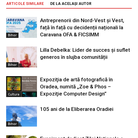
ARTICOLE SIMILARE
DE LA ACELAȘI AUTOR
Antreprenorii din Nord-Vest și Vest,
față în față cu decidenții naționali la
Caravana OFA & FICSIMM
Bihor
Lilla Debelka: Lider de succes și suflet
generos în slujba comunității
Bihor
Expoziţia de artă fotografică în
Oradea, numită „Zoe & Phos –
Expoziţie Computer Design”
Cultura
105 ani de la Eliberarea Oradiei
Bihor