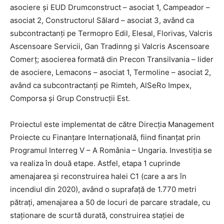
asociere și EUD Drumconstruct – asociat 1, Campeador –
asociat 2, Constructorul Sălard – asociat 3, având ca
subcontractanți pe Termopro Edil, Elesal, Florivas, Valcris
Ascensoare Servicii, Gan Tradinng şi Valcris Ascensoare
Comerț; asocierea formată din Precon Transilvania – lider
de asociere, Lemacons – asociat 1, Termoline – asociat 2,
având ca subcontractanți pe Rimteh, AlSeRo Impex,
Comporsa și Grup Construcții Est.
Proiectul este implementat de către Direcția Management
Proiecte cu Finanțare Internațională, fiind finanțat prin
Programul Interreg V – A România – Ungaria. Investiția se
va realiza în două etape. Astfel, etapa 1 cuprinde
amenajarea și reconstruirea halei C1 (care a ars în
incendiul din 2020), având o suprafață de 1.770 metri
pătrați, amenajarea a 50 de locuri de parcare stradale, cu
staționare de scurtă durată, construirea stației de