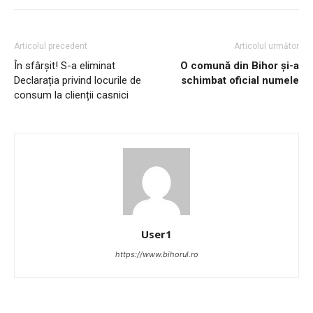
Articolul precedent
Articolul următor
În sfârșit! S-a eliminat
O comună din Bihor și-a
Declarația privind locurile de
schimbat oficial numele
consum la clienții casnici
User1
https://www.bihorul.ro