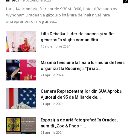
Bihorul
-
9 octombrie 2025
0
Luni, 14 octombrie, între orele 9:30 și 13:00, Hotelul Ramada by
Wyndham Oradea va găzdui o întâlnire de înalt nivel între
antreprenorii din regiunea...
Lilla Debelka: Lider de succes și suflet
generos în slujba comunității
15 noiembrie 2024
Maximă tensiune la finala turneului de tenis
organizat la București ”Țiriac...
21 aprilie 2024
Camera Reprezentanților din SUA Aprobă
Ajutorul de 95 de Miliarde de...
21 aprilie 2024
Expoziţia de artă fotografică în Oradea,
numită „Zoe & Phos –...
21 aprilie 2024