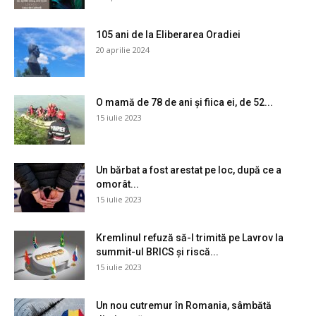
105 ani de la Eliberarea Oradiei
20 aprilie 2024
O mamă de 78 de ani și fiica ei, de 52...
15 iulie 2023
Un bărbat a fost arestat pe loc, după ce a
omorât...
15 iulie 2023
Kremlinul refuză să-l trimită pe Lavrov la
summit-ul BRICS și riscă...
15 iulie 2023
Un nou cutremur în Romania, sâmbătă