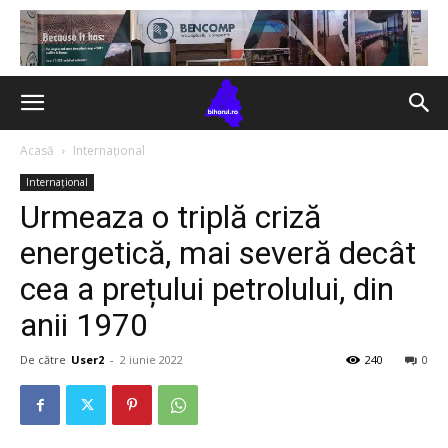
Acasă
Internațional
Internațional
Urmeaza o triplă criză
energetică, mai severă decât
cea a prețului petrolului, din
anii 1970
De către
User2
-
2 iunie 2022
240
0