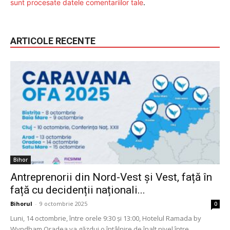
sunt procesate datele comentariilor tale
.
ARTICOLE RECENTE
Bihor
Antreprenorii din Nord-Vest și Vest, față în
față cu decidenții naționali...
Bihorul
-
9 octombrie 2025
0
Luni, 14 octombrie, între orele 9:30 și 13:00, Hotelul Ramada by
Wyndham Oradea va găzdui o întâlnire de înalt nivel între