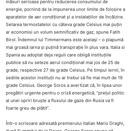
măsuri serioase pentru reducerea consumului de
energie, pornind de la impunerea unor limite de folosire a
aparatelor de aer condiționat și a instalațiilor de încălzire.
Setarea termostatelor cu câteva grade Celsius mai puțin
ar economisi un volum semnificativ de gaz, spune Fatih
Birol. Îndemnul lui Timmermans este același – o plapumă
mai groasă iarna și puțină transpirație în plus vara. Italia si
Spania au adoptat deja reguli care obligă instituțiile
publice să nu seteze aerul condiționat mai jos de 25 de
grade, respective 27 de grade Celsius. Pe timpul iernii, în
sediile acestor instituții nu ar trebui să fie mai mult de 19
grade Celsius. George Soros a avertizat că, în lipsa unor
pregătiri urgente pentru o criză energetică, ”prețul politic
al unei opriri bruște a fluxului de gaze din Rusia va fi
foarte greu de plătit”.
Într-o scrisoare adresată premierului italian Mario Draghi,
după Summitul de la Davos, George Soros spune că