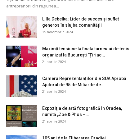
antreprenorii din regiunea...
Lilla Debelka: Lider de succes și suflet
generos în slujba comunității
15 noiembrie 2024
Maximă tensiune la finala turneului de tenis
organizat la București ”Țiriac...
21 aprilie 2024
Camera Reprezentanților din SUA Aprobă
Ajutorul de 95 de Miliarde de...
21 aprilie 2024
Expoziţia de artă fotografică în Oradea,
numită „Zoe & Phos –...
21 aprilie 2024
105 ani de la Eliberarea Oradiei