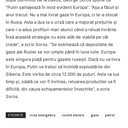
”Putin șantajează în mod evident Europa”. ”Așa a făcut și
anul trecut. Nu a mai livrat gaze în Europa, ci le-a stocat
în Rusia. Asta a dus la o criză care a majorat prețurile și
care i-a adus profituri mari atunci când a reluat livrările.
Însă această strategie nu este atât de viabilă pe cât
crede”, a scris Soros. ”Se estimează că depozitele de
gaze ale Rusiei se vor umple până în luna iulie. Europa
este singura piață pentru gazele rusești. Dacă nu va livra
în Europa, Putin va trebui să închidă exploatările din
Siberia. Este vorba de circa 12.000 de puțuri. Asta va lua
timp și, odată ce vor fi închise, reluarea productiei va fi
dificilă, din cauza echipamentelor învechite”, a scris
Soros.
ETICHETE
criza energetica
curent electric
gaze
petrol