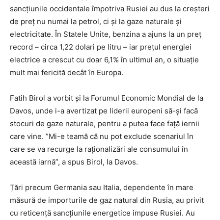
sancțiunile occidentale împotriva Rusiei au dus la creșteri
de preț nu numai la petrol, ci și la gaze naturale și
electricitate. În Statele Unite, benzina a ajuns la un preț
record – circa 1,22 dolari pe litru – iar prețul energiei
electrice a crescut cu doar 6,1% în ultimul an, o situație
mult mai fericită decât în Europa.
Fatih Birol a vorbit și la Forumul Economic Mondial de la
Davos, unde i-a avertizat pe liderii europeni să-și facă
stocuri de gaze naturale, pentru a putea face față iernii
care vine. ”Mi-e teamă că nu pot exclude scenariul în
care se va recurge la raționalizări ale consumului în
această iarnă”, a spus Birol, la Davos.
Țări precum Germania sau Italia, dependente în mare
măsură de importurile de gaz natural din Rusia, au privit
cu reticență sancțiunile energetice impuse Rusiei. Au