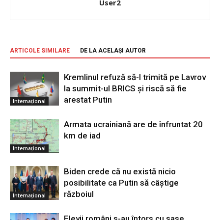
User2
ARTICOLE SIMILARE
DE LA ACELAȘI AUTOR
Kremlinul refuză să-l trimită pe Lavrov
la summit-ul BRICS și riscă să fie
arestat Putin
Internațional
Armata ucrainiană are de înfruntat 20
km de iad
Internațional
Biden crede că nu există nicio
posibilitate ca Putin să câştige
războiul
Internațional
Elevii români s-au întors cu şase