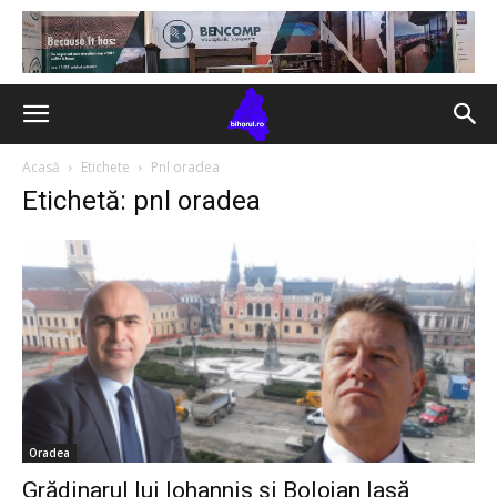
Acasă
Etichete
Pnl oradea
Etichetă: pnl oradea
Oradea
Grădinarul lui Iohannis și Bolojan lasă