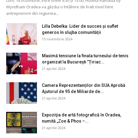
Luni, 14 octombrie, între orele 9:30 și 13:00, Hotelul Ramada by
Wyndham Oradea va găzdui o întâlnire de înalt nivel între
antreprenorii din regiunea...
Lilla Debelka: Lider de succes și suflet
generos în slujba comunității
15 noiembrie 2024
Maximă tensiune la finala turneului de tenis
organizat la București ”Țiriac...
21 aprilie 2024
Camera Reprezentanților din SUA Aprobă
Ajutorul de 95 de Miliarde de...
21 aprilie 2024
Expoziţia de artă fotografică în Oradea,
numită „Zoe & Phos –...
21 aprilie 2024