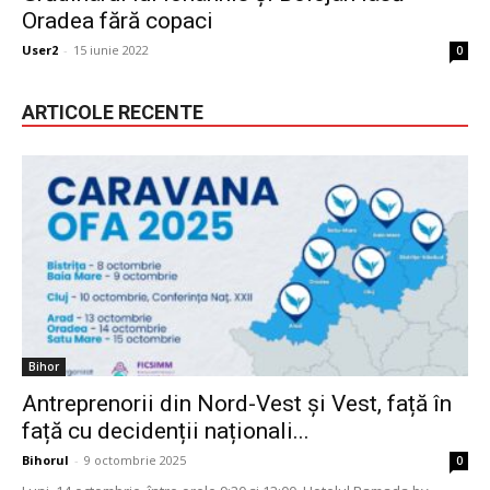
Oradea fără copaci
User2
-
15 iunie 2022
0
ARTICOLE RECENTE
Bihor
Antreprenorii din Nord-Vest și Vest, față în
față cu decidenții naționali...
Bihorul
-
9 octombrie 2025
0