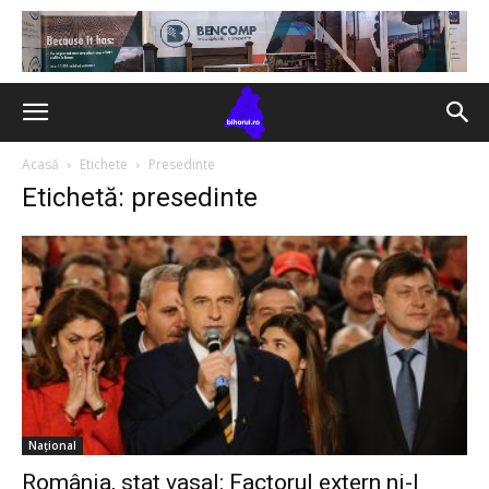
Acasă
Etichete
Presedinte
Etichetă: presedinte
Național
România, stat vasal: Factorul extern ni-l