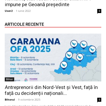
impune pe Geoană președinte
User2
-
1 iunie 2022
0
ARTICOLE RECENTE
Bihor
Antreprenorii din Nord-Vest și Vest, față în
față cu decidenții naționali...
Bihorul
-
9 octombrie 2025
0