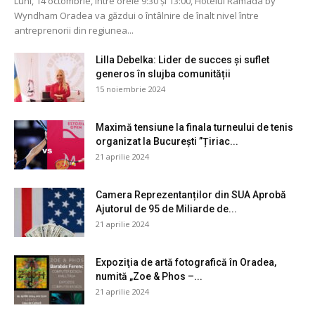
Luni, 14 octombrie, între orele 9:30 și 13:00, Hotelul Ramada by
Wyndham Oradea va găzdui o întâlnire de înalt nivel între
antreprenorii din regiunea...
Lilla Debelka: Lider de succes și suflet
generos în slujba comunității
15 noiembrie 2024
Maximă tensiune la finala turneului de tenis
organizat la București ”Țiriac...
21 aprilie 2024
Camera Reprezentanților din SUA Aprobă
Ajutorul de 95 de Miliarde de...
21 aprilie 2024
Expoziţia de artă fotografică în Oradea,
numită „Zoe & Phos –...
21 aprilie 2024