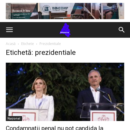
Acasă
Etichete
Prezidentiale
Etichetă: prezidentiale
Național
Condamnații penal nu pot candida la