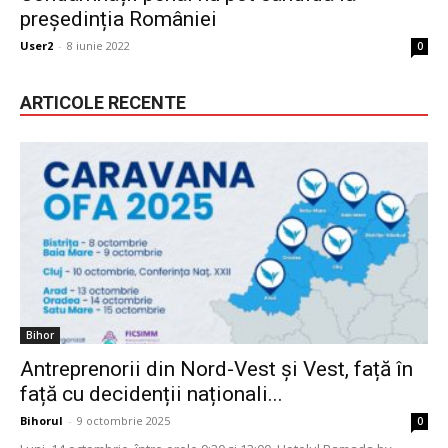
președinția României
User2
-
8 iunie 2022
0
ARTICOLE RECENTE
Bihor
Antreprenorii din Nord-Vest și Vest, față în
față cu decidenții naționali...
Bihorul
-
9 octombrie 2025
0