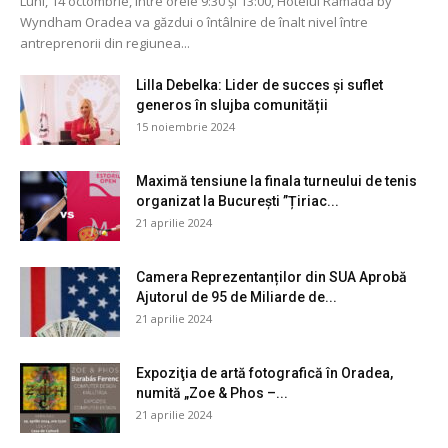
Luni, 14 octombrie, între orele 9:30 și 13:00, Hotelul Ramada by
Wyndham Oradea va găzdui o întâlnire de înalt nivel între
antreprenorii din regiunea...
Lilla Debelka: Lider de succes și suflet
generos în slujba comunității
15 noiembrie 2024
Maximă tensiune la finala turneului de tenis
organizat la București ”Țiriac...
21 aprilie 2024
Camera Reprezentanților din SUA Aprobă
Ajutorul de 95 de Miliarde de...
21 aprilie 2024
Expoziţia de artă fotografică în Oradea,
numită „Zoe & Phos –...
21 aprilie 2024