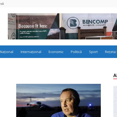
-vă
Național
Internațional
Economic
Politică
Sport
Rețeta 
A