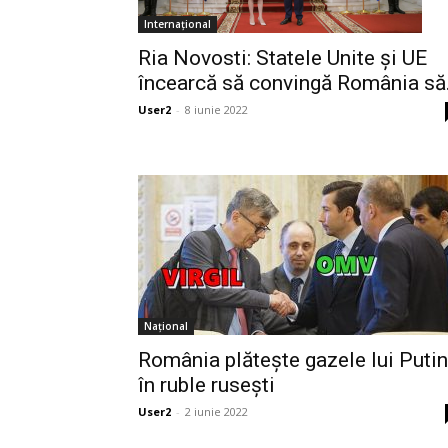
Internațional
Ria Novosti: Statele Unite și UE
încearcă să convingă România să.
User2
-
8 iunie 2022
Național
România plătește gazele lui Putin
în ruble rusești
User2
-
2 iunie 2022