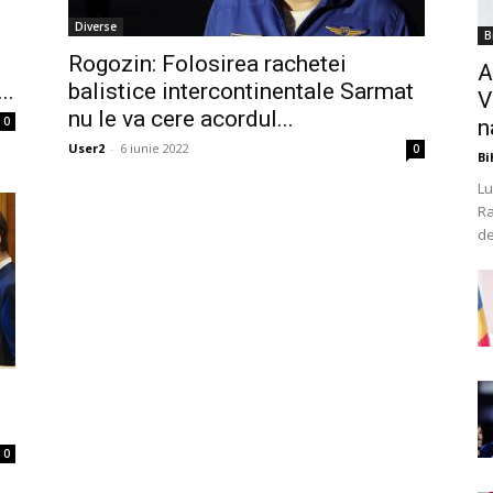
Diverse
B
Rogozin: Folosirea rachetei
A
..
balistice intercontinentale Sarmat
V
nu le va cere acordul...
0
n
User2
-
6 iunie 2022
0
Bi
Lu
Ra
de
0