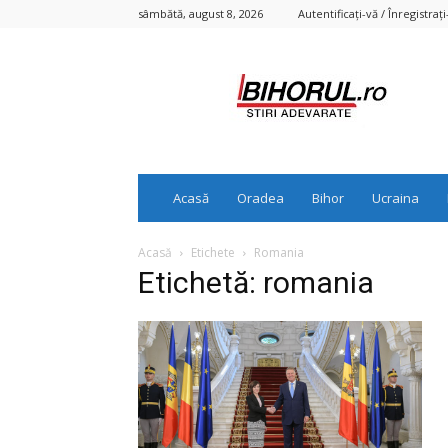
sâmbătă, august 8, 2026
Autentificați-vă / Înregistrați
Bihorul.ro
Acasă
Oradea
Bihor
Ucraina
Acasă
Etichete
Romania
Etichetă: romania