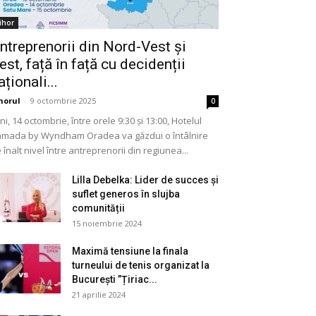
ihor
ntreprenorii din Nord-Vest și
est, față în față cu decidenții
aționali...
horul
-
9 octombrie 2025
0
ni, 14 octombrie, între orele 9:30 și 13:00, Hotelul
mada by Wyndham Oradea va găzdui o întâlnire
 înalt nivel între antreprenorii din regiunea...
Lilla Debelka: Lider de succes și
suflet generos în slujba
comunității
15 noiembrie 2024
Maximă tensiune la finala
turneului de tenis organizat la
București ”Țiriac...
21 aprilie 2024