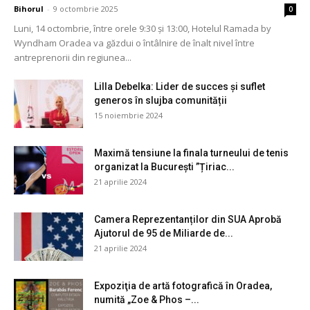
Bihorul
-
9 octombrie 2025
0
Luni, 14 octombrie, între orele 9:30 și 13:00, Hotelul Ramada by
Wyndham Oradea va găzdui o întâlnire de înalt nivel între
antreprenorii din regiunea...
Lilla Debelka: Lider de succes și suflet
generos în slujba comunității
15 noiembrie 2024
Maximă tensiune la finala turneului de tenis
organizat la București ”Țiriac...
21 aprilie 2024
Camera Reprezentanților din SUA Aprobă
Ajutorul de 95 de Miliarde de...
21 aprilie 2024
Expoziţia de artă fotografică în Oradea,
numită „Zoe & Phos –...