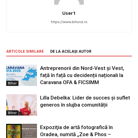
User1
https://www.bihorul.ro
ARTICOLE SIMILARE
DE LA ACELAȘI AUTOR
Antreprenorii din Nord-Vest și Vest,
față în față cu decidenții naționali la
Caravana OFA & FICSIMM
Bihor
Lilla Debelka: Lider de succes și suflet
generos în slujba comunității
Bihor
Expoziţia de artă fotografică în
Oradea, numită „Zoe & Phos –