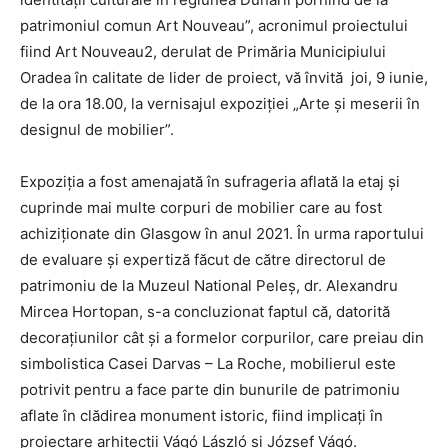
patrimoniul comun Art Nouveau”, acronimul proiectului
fiind Art Nouveau2, derulat de Primăria Municipiului
Oradea în calitate de lider de proiect, vă învită joi, 9 iunie,
de la ora 18.00, la vernisajul expoziției „Arte și meserii în
designul de mobilier”.
Expoziția a fost amenajată în sufrageria aflată la etaj și
cuprinde mai multe corpuri de mobilier care au fost
achiziționate din Glasgow în anul 2021. În urma raportului
de evaluare și expertiză făcut de către directorul de
patrimoniu de la Muzeul National Peleș, dr. Alexandru
Mircea Hortopan, s-a concluzionat faptul că, datorită
decorațiunilor cât și a formelor corpurilor, care preiau din
simbolistica Casei Darvas – La Roche, mobilierul este
potrivit pentru a face parte din bunurile de patrimoniu
aflate în clădirea monument istoric, fiind implicați în
proiectare arhitecții Vágó László si József Vágó.