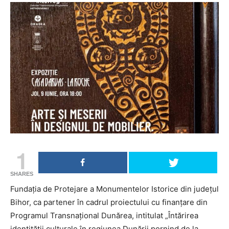
1
SHARES
Fundația de Protejare a Monumentelor Istorice din judeţul
Bihor, ca partener în cadrul proiectului cu finanțare din
Programul Transnațional Dunărea, intitulat „Întărirea
identității culturale în regiunea Dunării pornind de la