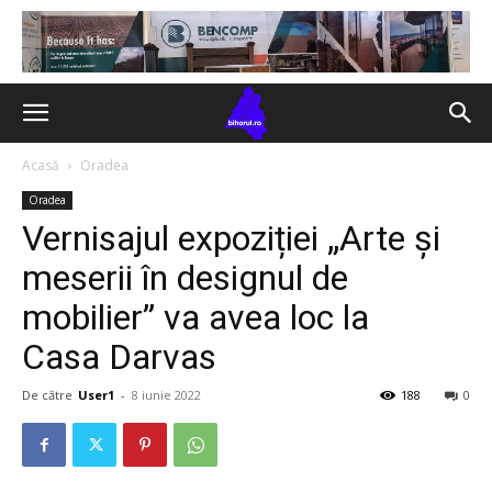
Acasă
Oradea
Oradea
Vernisajul expoziției „Arte și
meserii în designul de
mobilier” va avea loc la
Casa Darvas
De către
User1
-
8 iunie 2022
188
0