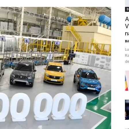
B
A
V
n
Bi
Lu
Ra
de