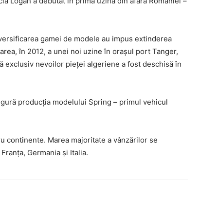
ia Logan a debutat în prima uzină din afara României –
iversificarea gamei de modele au impus extinderea
area, în 2012, a unei noi uzine în orașul port Tanger,
tă exclusiv nevoilor pieței algeriene a fost deschisă în
igură producția modelului Spring – primul vehicul
ru continente. Marea majoritate a vânzărilor se
 Franţa, Germania şi Italia.