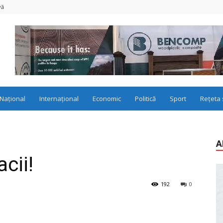
vă
Național
Internațional
Economic
Politică
Sport
Rețeta 
A
cii!
192
0