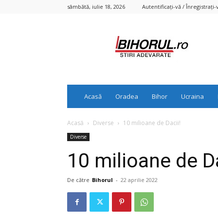
sâmbătă, iulie 18, 2026
Autentificați-vă / Înregistrați-
Bihorul.ro
Acasă
Oradea
Bihor
Ucraina
Acasă
Diverse
10 milioane de Dacii!
Diverse
10 milioane de Da
De către
Bihorul
-
22 aprilie 2022