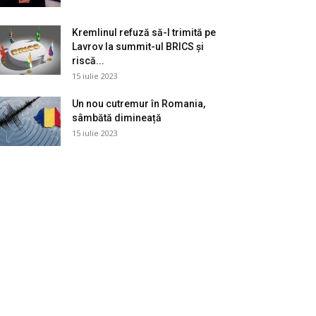
Kremlinul refuză să-l trimită pe
Lavrov la summit-ul BRICS și
riscă...
15 iulie 2023
Un nou cutremur în Romania,
sâmbătă dimineață
15 iulie 2023