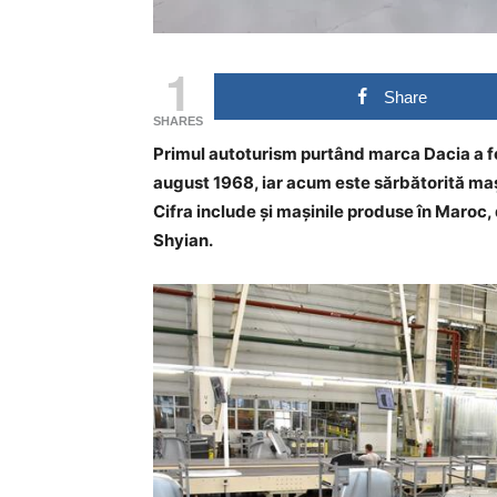
1
Share
SHARES
Primul autoturism purtând marca Dacia a fo
august 1968, iar acum este sărbătorită maș
Cifra include și mașinile produse în Maroc,
Shyian.