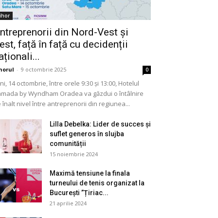
ihor
ntreprenorii din Nord-Vest și
est, față în față cu decidenții
aționali...
horul
-
9 octombrie 2025
0
ni, 14 octombrie, între orele 9:30 și 13:00, Hotelul
mada by Wyndham Oradea va găzdui o întâlnire
 înalt nivel între antreprenorii din regiunea...
Lilla Debelka: Lider de succes și
suflet generos în slujba
comunității
15 noiembrie 2024
Maximă tensiune la finala
turneului de tenis organizat la
București ”Țiriac...
21 aprilie 2024