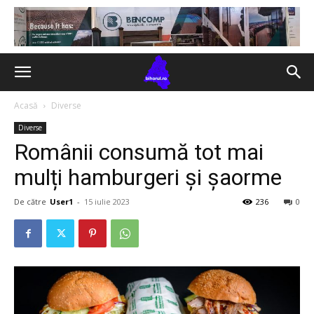
Acasă
Diverse
Diverse
Românii consumă tot mai
mulți hamburgeri și șaorme
De către
User1
-
15 iulie 2023
236
0