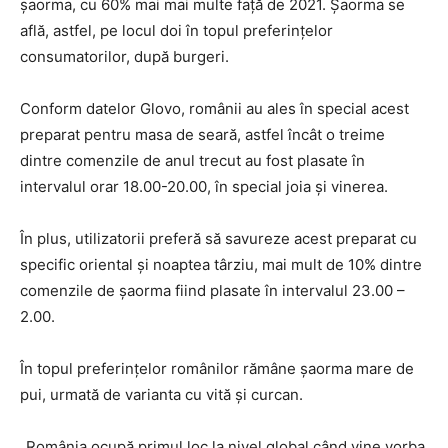
șaorma, cu 60% mai mai multe față de 2021. Șaorma se
află, astfel, pe locul doi în topul preferințelor
consumatorilor, după burgeri.
Conform datelor Glovo, românii au ales în special acest
preparat pentru masa de seară, astfel încât o treime
dintre comenzile de anul trecut au fost plasate în
intervalul orar 18.00-20.00, în special joia și vinerea.
În plus, utilizatorii preferă să savureze acest preparat cu
specific oriental și noaptea târziu, mai mult de 10% dintre
comenzile de șaorma fiind plasate în intervalul 23.00 –
2.00.
În topul preferințelor românilor rămâne șaorma mare de
pui, urmată de varianta cu vită și curcan.
„România ocupă primul loc la nivel global când vine vorba