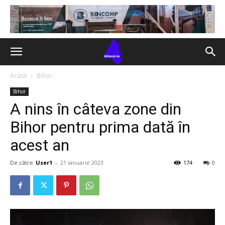
Acasă
Bihor
Bihor
A nins în câteva zone din
Bihor pentru prima dată în
acest an
De către
User1
-
21 ianuarie 2023
174
0