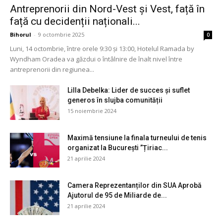
Antreprenorii din Nord-Vest și Vest, față în
față cu decidenții naționali...
Bihorul
-
9 octombrie 2025
0
Luni, 14 octombrie, între orele 9:30 și 13:00, Hotelul Ramada by
Wyndham Oradea va găzdui o întâlnire de înalt nivel între
antreprenorii din regiunea...
Lilla Debelka: Lider de succes și suflet
generos în slujba comunității
15 noiembrie 2024
Maximă tensiune la finala turneului de tenis
organizat la București ”Țiriac...
21 aprilie 2024
Camera Reprezentanților din SUA Aprobă
Ajutorul de 95 de Miliarde de...
21 aprilie 2024