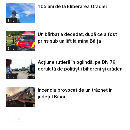
105 ani de la Eliberarea Oradiei
Bihor
Un bărbat a decedat, după ce a fost
prins sub un lift la mina Băița
Bihor
Acțiune rutieră în oglindă, pe DN 79,
derulată de polițiștii bihoreni și arădeni
Bihor
Incendiu provocat de un trăznet în
județul Bihor
Bihor