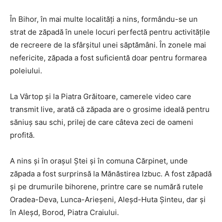
În Bihor, în mai multe localități a nins, formându-se un
strat de zăpadă în unele locuri perfectă pentru activitățile
de recreere de la sfârșitul unei săptămâni. În zonele mai
nefericite, zăpada a fost suficientă doar pentru formarea
poleiului.
La Vârtop și la Piatra Grăitoare, camerele video care
transmit live, arată că zăpada are o grosime ideală pentru
săniuș sau schi, prilej de care câteva zeci de oameni
profită.
A nins și în orașul Ștei și în comuna Cărpinet, unde
zăpada a fost surprinsă la Mănăstirea Izbuc. A fost zăpadă
și pe drumurile bihorene, printre care se numără rutele
Oradea-Deva, Lunca-Arieșeni, Aleșd-Huta Șinteu, dar și
în Aleșd, Borod, Piatra Craiului.