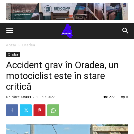
Acasă
Oradea
Oradea
Accident grav în Oradea, un
motociclist este în stare
critică
De către
User1
-
3 iunie 2022
277
0