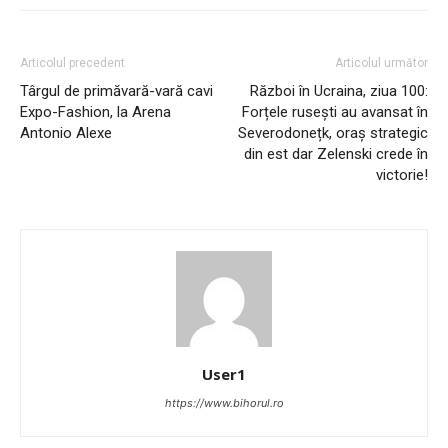
Articolul precedent
Articolul următor
Târgul de primăvară-vară cavi
Război în Ucraina, ziua 100:
Expo-Fashion, la Arena
Forțele rusești au avansat în
Antonio Alexe
Severodonețk, oraș strategic
din est dar Zelenski crede în
victorie!
User1
https://www.bihorul.ro