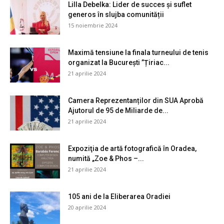
Lilla Debelka: Lider de succes și suflet
generos în slujba comunității
15 noiembrie 2024
Maximă tensiune la finala turneului de tenis
organizat la București ”Țiriac...
21 aprilie 2024
Camera Reprezentanților din SUA Aprobă
Ajutorul de 95 de Miliarde de...
21 aprilie 2024
Expoziţia de artă fotografică în Oradea,
numită „Zoe & Phos –...
21 aprilie 2024
105 ani de la Eliberarea Oradiei
20 aprilie 2024