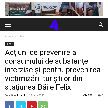
Acasă
Bihor
Bihor
Acțiuni de prevenire a
consumului de substanțe
interzise și pentru prevenirea
victimizării turiștilor din
stațiunea Băile Felix
De către
User1
-
15 iulie 2022
272
0