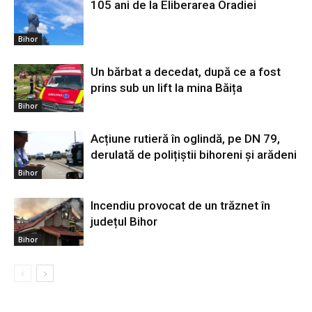
105 ani de la Eliberarea Oradiei
Bihor
Un bărbat a decedat, după ce a fost
prins sub un lift la mina Băița
Bihor
Acțiune rutieră în oglindă, pe DN 79,
derulată de polițiștii bihoreni și arădeni
Bihor
Incendiu provocat de un trăznet în
județul Bihor
Bihor