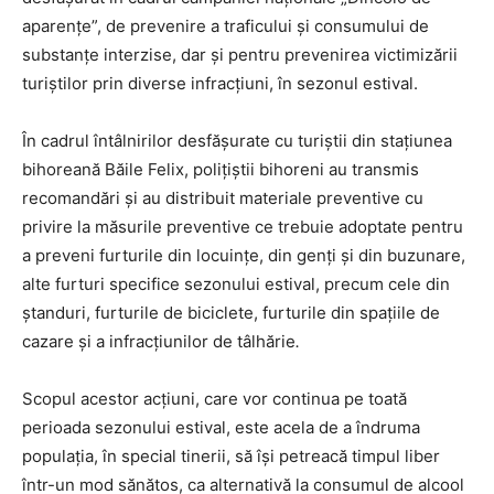
aparențe”, de prevenire a traficului și consumului de
substanțe interzise, dar și pentru prevenirea victimizării
turiștilor prin diverse infracțiuni, în sezonul estival.
În cadrul întâlnirilor desfăşurate cu turiștii din stațiunea
bihoreană Băile Felix, poliţiştii bihoreni au transmis
recomandări şi au distribuit materiale preventive cu
privire la măsurile preventive ce trebuie adoptate pentru
a preveni furturile din locuinţe, din genţi şi din buzunare,
alte furturi specifice sezonului estival, precum cele din
ştanduri, furturile de biciclete, furturile din spațiile de
cazare şi a infracţiunilor de tâlhărie
.
Scopul acestor acțiuni, care vor continua pe toată
perioada sezonului estival, este acela de a îndruma
populaţia, în special tinerii, să își petreacă timpul liber
într-un mod sănătos, ca alternativă la consumul de alcool