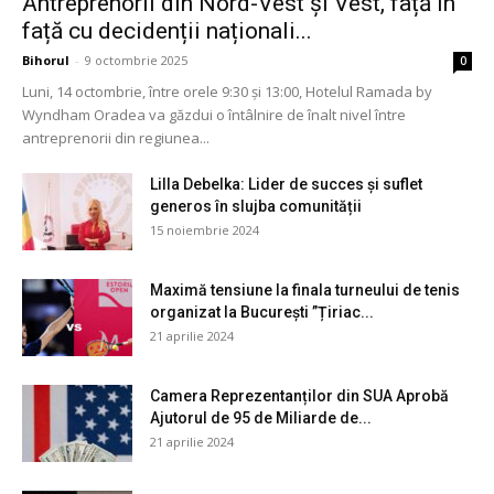
Antreprenorii din Nord-Vest și Vest, față în
față cu decidenții naționali...
Bihorul
-
9 octombrie 2025
0
Luni, 14 octombrie, între orele 9:30 și 13:00, Hotelul Ramada by
Wyndham Oradea va găzdui o întâlnire de înalt nivel între
antreprenorii din regiunea...
Lilla Debelka: Lider de succes și suflet
generos în slujba comunității
15 noiembrie 2024
Maximă tensiune la finala turneului de tenis
organizat la București ”Țiriac...
21 aprilie 2024
Camera Reprezentanților din SUA Aprobă
Ajutorul de 95 de Miliarde de...
21 aprilie 2024