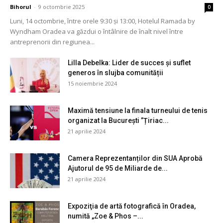
Bihorul
-
9 octombrie 2025
0
Luni, 14 octombrie, între orele 9:30 și 13:00, Hotelul Ramada by
Wyndham Oradea va găzdui o întâlnire de înalt nivel între
antreprenorii din regiunea...
Lilla Debelka: Lider de succes și suflet
generos în slujba comunității
15 noiembrie 2024
Maximă tensiune la finala turneului de tenis
organizat la București ”Țiriac...
21 aprilie 2024
Camera Reprezentanților din SUA Aprobă
Ajutorul de 95 de Miliarde de...
21 aprilie 2024
Expoziţia de artă fotografică în Oradea,
numită „Zoe & Phos –...