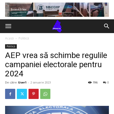
Acasă
Politică
Politică
AEP vrea să schimbe regulile
campaniei electorale pentru
2024
De către
User1
-
2 ianuarie 2023
196
0