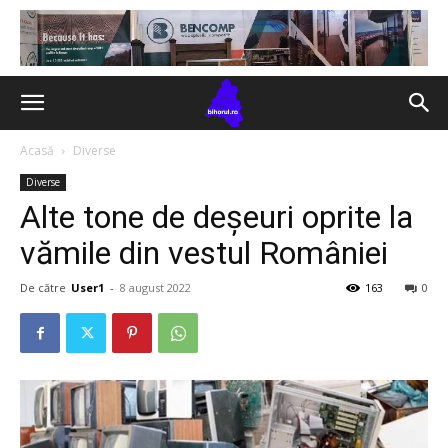
Acasă
Diverse
Diverse
Alte tone de deșeuri oprite la
vămile din vestul României
De către
User1
-
8 august 2022
163
0