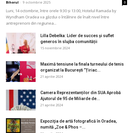
Bihorul
-
9 octombrie 2025
0
Luni, 14 octombrie, între orele 9:30 și 13:00, Hotelul Ramada by
Wyndham Oradea va găzdui o întâlnire de înalt nivel între
antreprenorii din regiunea...
Lilla Debelka: Lider de succes și suflet
generos în slujba comunității
15 noiembrie 2024
Maximă tensiune la finala turneului de tenis
organizat la București ”Țiriac...
21 aprilie 2024
Camera Reprezentanților din SUA Aprobă
Ajutorul de 95 de Miliarde de...
21 aprilie 2024
Expoziţia de artă fotografică în Oradea,
numită „Zoe & Phos –...