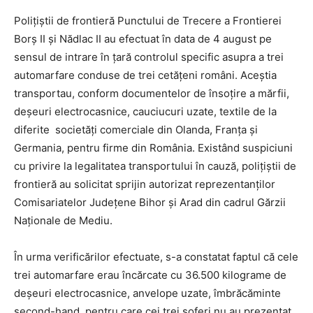
Poliţiştii de frontieră Punctului de Trecere a Frontierei
Borș II și Nădlac II au efectuat în data de 4 august pe
sensul de intrare în ţară controlul specific asupra a trei
automarfare conduse de trei cetăţeni români. Aceștia
transportau, conform documentelor de însoțire a mărfii,
deșeuri electrocasnice, cauciucuri uzate, textile de la
diferite societăți comerciale din Olanda, Franța și
Germania, pentru firme din România. Existând suspiciuni
cu privire la legalitatea transportului în cauză, poliţiştii de
frontieră au solicitat sprijin autorizat reprezentanților
Comisariatelor Județene Bihor și Arad din cadrul Gărzii
Naționale de Mediu.
În urma verificărilor efectuate, s-a constatat faptul că cele
trei automarfare erau încărcate cu 36.500 kilograme de
deșeuri electrocasnice, anvelope uzate, îmbrăcăminte
second-hand, pentru care cei trei șoferi nu au prezentat