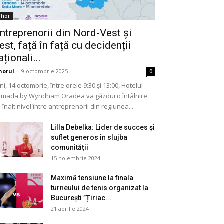
ihor
ntreprenorii din Nord-Vest și
est, față în față cu decidenții
aționali...
horul
-
9 octombrie 2025
0
ni, 14 octombrie, între orele 9:30 și 13:00, Hotelul
mada by Wyndham Oradea va găzdui o întâlnire
 înalt nivel între antreprenorii din regiunea...
Lilla Debelka: Lider de succes și
suflet generos în slujba
comunității
15 noiembrie 2024
Maximă tensiune la finala
turneului de tenis organizat la
București ”Țiriac...
21 aprilie 2024