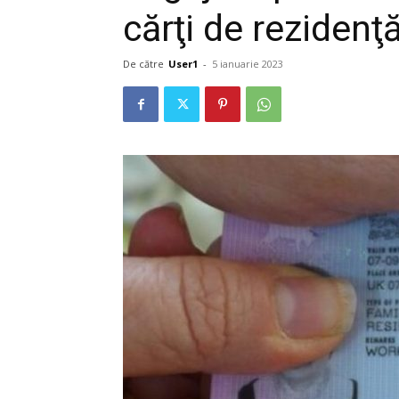
cărţi de rezidenţ
De către
User1
-
5 ianuarie 2023