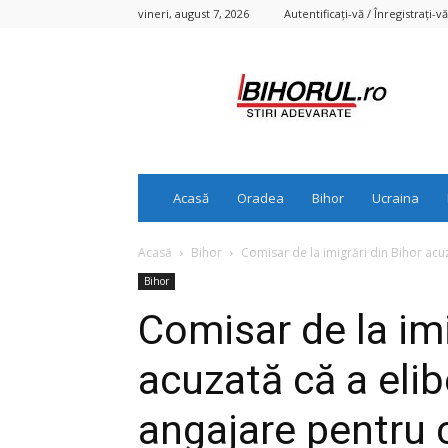
vineri, august 7, 2026
Autentificați-vă / Înregistrați-vă
Bihorul.ro
Acasă
Oradea
Bihor
Ucraina
Acasă
Bihor
Comisar de la imigrări din Bihor acuza
Bihor
Comisar de la imi
acuzată că a elib
angajare pentru c