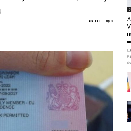
ă
B
A
138
0
V
n
Bi
Lu
Ra
de