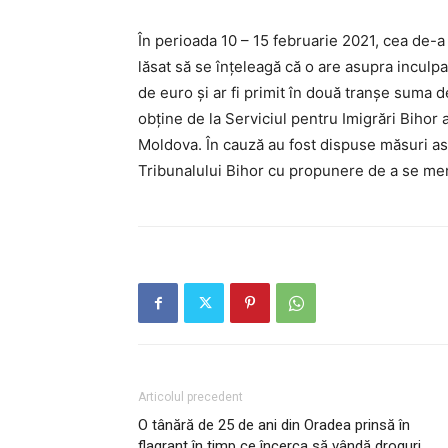
În perioada 10 – 15 februarie 2021, cea de-a
lăsat să se înțeleagă că o are asupra inculp
de euro și ar fi primit în două tranșe suma d
obține de la Serviciul pentru Imigrări Bihor 
Moldova. În cauză au fost dispuse măsuri asi
Tribunalului Bihor cu propunere de a se men
Articolul precedent
O tânără de 25 de ani din Oradea prinsă în
flagrant în timp ce încerca să vândă droguri