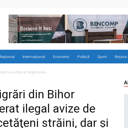
Național
Internațional
Economic
Politică
Sport
Rețeta 
tă că a eliberat ilegal avize...
A
grări din Bihor
erat ilegal avize de
etăţeni străini, dar şi