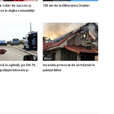
a: Lider de succes și
105 ani de la Eliberarea Oradiei
os în slujba comunității
Bihor
eră în oglindă, pe DN 79,
Incendiu provocat de un trăznet în
olițiștii bihoreni și
județul Bihor