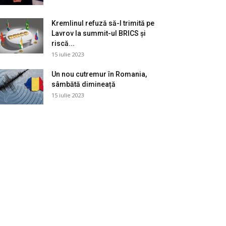
Kremlinul refuză să-l trimită pe
Lavrov la summit-ul BRICS și
riscă...
15 iulie 2023
Un nou cutremur în Romania,
sâmbătă dimineață
15 iulie 2023