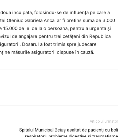
 doua inculpată, folosindu-se de influența pe care a
atei Oleniuc Gabriela Anca, ar fi pretins suma de 3.000
e 15.000 de lei de la o persoană, pentru a urgenta și
avizul de angajare pentru trei cetățeni din Republica
guratorii. Dosarul a fost trimis spre judecare
ține măsurile asiguratorii dispuse în cauză.
Articolul următor
Spitalul Municipal Beiuș asaltat de pacienți cu boli
respiratorii, probleme digestive și traumatisme