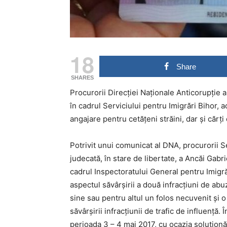
18
Share
SHARES
Procurorii Direcţiei Naţionale Anticorupţie a
în cadrul Serviciului pentru Imigrări Bihor, a
angajare pentru cetăţeni străini, dar şi cărţi
Potrivit unui comunicat al DNA, procurorii Se
judecată, în stare de libertate, a Ancăi Gabri
cadrul Inspectoratului General pentru Imigrăr
aspectul săvârșirii a două infracțiuni de abu
sine sau pentru altul un folos necuvenit și o
săvârșirii infracțiunii de trafic de influență. 
perioada 3 – 4 mai 2017, cu ocazia soluționă