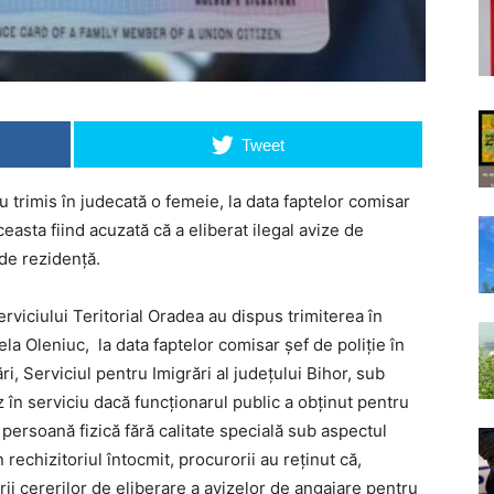
Tweet
u trimis în judecată o femeie, la data faptelor comisar
ceasta fiind acuzată că a eliberat ilegal avize de
 de rezidenţă.
rviciului Teritorial Oradea au dispus trimiterea în
ela Oleniuc, la data faptelor comisar șef de poliție în
i, Serviciul pentru Imigrări al județului Bihor, sub
z în serviciu dacă funcționarul public a obținut pentru
 persoană fizică fără calitate specială sub aspectul
În rechizitoriul întocmit, procurorii au reținut că,
rii cererilor de eliberare a avizelor de angajare pentru