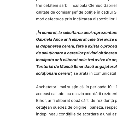
trei cetățeni sârbi, inculpata Oleniuc Gabriel
calitate de comisar șef de poliție în cadrul Se
mod defectuos prin încălcarea dispozițiilor 
„În concret, la solicitarea unui reprezentan
Gabriela Anca ar fi eliberat cele trei avize 
la depunerea cererii, fără a exista o proce
de soluționare a cererilor privind obținerea
inculpata ar fi eliberat cele trei avize de a
Teritorial de Muncă Bihor dacă angajatorul n
soluționării cererii”,
se arată în comunicatu
Anchetatorii mai susţin că, în perioada 10 – 
aceeași calitate, cu ocazia acordării rezide
Bihor, ar fi eliberat două cărți de rezidenț
cetățean suedez de origine libaneză, respect
îndeplineau condițiile de acordare a unui ast