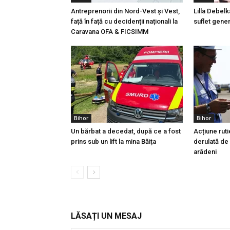
Antreprenorii din Nord-Vest și Vest,
Lilla Debelk
față în față cu decidenții naționali la
suflet gener
Caravana OFA & FICSIMM
Bihor
Bihor
Un bărbat a decedat, după ce a fost
Acțiune ruti
prins sub un lift la mina Băița
derulată de p
arădeni
LĂSAȚI UN MESAJ