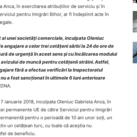
a Anca, în exercitarea atribuțiilor de serviciu și în
rviciul pentru Imigrări Bihor, ar fi îndeplinit acte în
legale.
t al unei societăți comerciale, inculpata Oleniuc
de angajare a celor trei cetățeni sârbi la 24 de ore de
dură de urgență în acest sens și cu încălcarea modului
 avizului de muncă pentru cetățenii străini. Astfel,
ngajare fără a efectua verificări la Inspectoratul
u a fost sancționat în ultimele 6 luni anterioare
l DNA.
17 ianuarie 2018, inculpata Oleniuc Gabriela Anca, în
nței permanente UE de către Serviciul pentru Imigrări
ă permanentă pentru o perioadă de 10 ani unor soți, un
iv un cetățean turc, cu toate că aceștia nu
fel de beneficiu.