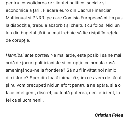
pentru consolidarea rezilienței politice, sociale și
economice a țării. Fiecare euro din Cadrul Financiar
Multianual și PNRR, pe care Comisia Europeană ni l-a pus
la dispoziție, trebuie absorbit și cheltuit cu folos. Nici un
leu din bugetul țării nu mai trebuie să fie risipit în rețele
de corupție.
Hannibal ante portas!
Ne mai arde, este posibil să ne mai
ardă de jocuri politicianiste și corupție cu armata rusă
amenințându-ne la frontiere? Să nu fi învățat noi nimic
din istorie? Sper din toată inima că știm ce avem de făcut
și nu vom precupeți niciun efort pentru a ne apăra, și a o
face inteligent, discret, cu toată puterea, deci eficient, la
fel ca și ucrainenii.
C
ristian Felea