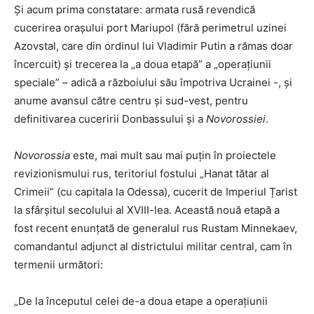
Și acum prima constatare: armata rusă revendică
cucerirea orașului port Mariupol (fără perimetrul uzinei
Azovstal, care din ordinul lui Vladimir Putin a rămas doar
încercuit) și trecerea la „a doua etapă” a „operațiunii
speciale” – adică a războiului său împotriva Ucrainei -, și
anume avansul către centru și sud-vest, pentru
definitivarea cuceririi Donbassului și a
Novorossiei
.
Novorossia
este, mai mult sau mai puțin în proiectele
revizionismului rus, teritoriul fostului „Hanat tătar al
Crimeii” (cu capitala la Odessa), cucerit de Imperiul Țarist
la sfârșitul secolului al XVIII-lea. Această nouă etapă a
fost recent enunțată de generalul rus Rustam Minnekaev,
comandantul adjunct al districtului militar central, cam în
termenii următori:
„De la începutul celei de-a doua etape a operațiunii