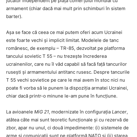
jucător independent pe piața comerțului mondial cu
armament (chiar dacă mai mult prin schimburi în sistem
barter).
Așa se face că ceea ce mai putem oferi acum Ucrainei
este foarte vechi și implicit limitat. Modelele de tanc
românesc, de exemplu – TR-85, dezvoltat pe platforma
tancului sovietic T 55 – nu trezește încrederea
ucrainenilor, care nu îl văd capabil să facă față tancurilor
rusești și armamentului antitanc rusesc. Despre tancurile
T 55 vechi sovietice pe care le mai avem în stoc nici nu
poate fi vorba să le punem la dispoziția armatei Ucrainei,
chiar dacă printr-o minune le-am pune în funcțiune.
La avioanele
MiG 21
, modernizate în configurația
Lancer
,
atâtea câte mai sunt teoretic funcționale și cu rezervă de
zbor, apar nu unul, ci două impedimente: (i) sistemele de
arme și comunicații sunt pe platformă NATO și (ii) starea