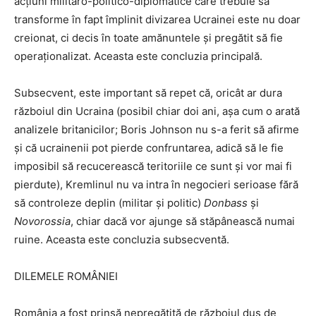
acțiuni militaro-politico-diplomatice care trebuie să
transforme în fapt împlinit divizarea Ucrainei este nu doar
creionat, ci decis în toate amănuntele și pregătit să fie
operaționalizat. Aceasta este concluzia principală.
Subsecvent, este important să repet că, oricât ar dura
războiul din Ucraina (posibil chiar doi ani, așa cum o arată
analizele britanicilor; Boris Johnson nu s-a ferit să afirme
și că ucrainenii pot pierde confruntarea, adică să le fie
imposibil să recucerească teritoriile ce sunt și vor mai fi
pierdute), Kremlinul nu va intra în negocieri serioase fără
să controleze deplin (militar și politic)
Donbass
și
Novorossia
, chiar dacă vor ajunge să stăpânească numai
ruine. Aceasta este concluzia subsecventă.
DILEMELE ROMÂNIEI
România a fost prinsă nepregătită de războiul dus de