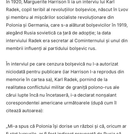
În 1920, Marguerite Harrison îi ia un interviu lui Karl
Radek, copil teribil al revoluțiilor bolșevice, născut în Lvov
și membru al mișcărilor socialiste revoluționare din
Polonia și Germania, care s-a alăturat bolșevicilor în 1919,
alegând Rusia sovietică ca țară de adopție; la data
interviului Radek era secretar al Cominternului și unul din
membrii influenți ai partidului bolșevic rus.
În interviul pe care cenzura bolșevică nu l-a autorizat
niciodată pentru publicare (iar Harrison l-a reprodus din
memorie în cartea sa), Karl Radek, pornind de la
realitatea conflictului militar de graniță polono-rus ale
cărui lupte încă nu încetaseră, i-a declarat nonșalant
corespondentei americane următoarele (după cum îl
citează autoarea):
„Mi-a spus că Polonia își dorise un război și că, oricum ar
fi stat lucrurile, ar fi fost indirect provocată de Rusia să