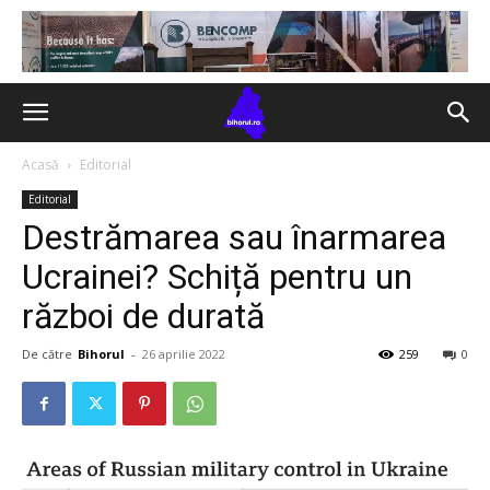
Acasă
Editorial
Editorial
Destrămarea sau înarmarea
Ucrainei? Schiță pentru un
război de durată
De către
Bihorul
-
26 aprilie 2022
259
0