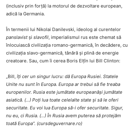
(inclusiv prin forță) la motorul de dezvoltare european,
adică la Germania.
În termenii lui Nikolai Danilevski, ideolog al curentelor
panslavist
și
slavofil
, imperialismul rus este chemat să
înlocuiască civilizația romano-germanică, în decădere, cu
civilizația slavo-germanică, tânără și plină de energie
creatoare. Sau, cum îi cerea Boris Elțîn lui Bill Clinton:
„Bill,
îți cer un singur lucru: dă Europa Rusiei. Statele
Unite nu sunt în Europa. Europa ar trebui să fie treaba
europenilor. Rusia este jumătate europeanăși jumătate
asiatică. (…) Poți lua toate celelalte state și să le oferi
securitate. Eu voi lua Europa să-i ofer securitate. Sigur,
nu eu, ci Rusia. (…) În Rusia avem puterea să protejăm
toată Europa”. (cursdeguvernare.ro)