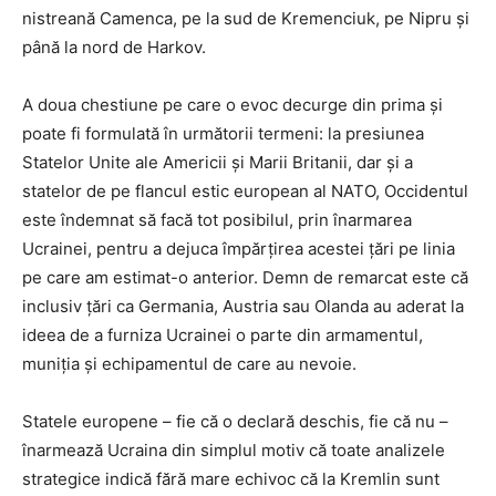
nistreană Camenca, pe la sud de Kremenciuk, pe Nipru și
până la nord de Harkov.
A doua chestiune pe care o evoc decurge din prima și
poate fi formulată în următorii termeni: la presiunea
Statelor Unite ale Americii și Marii Britanii, dar și a
statelor de pe flancul estic european al NATO, Occidentul
este îndemnat să facă tot posibilul, prin înarmarea
Ucrainei, pentru a dejuca împărțirea acestei țări pe linia
pe care am estimat-o anterior. Demn de remarcat este că
inclusiv țări ca Germania, Austria sau Olanda au aderat la
ideea de a furniza Ucrainei o parte din armamentul,
muniția și echipamentul de care au nevoie.
Statele europene – fie că o declară deschis, fie că nu –
înarmează Ucraina din simplul motiv că toate analizele
strategice indică fără mare echivoc că la Kremlin sunt