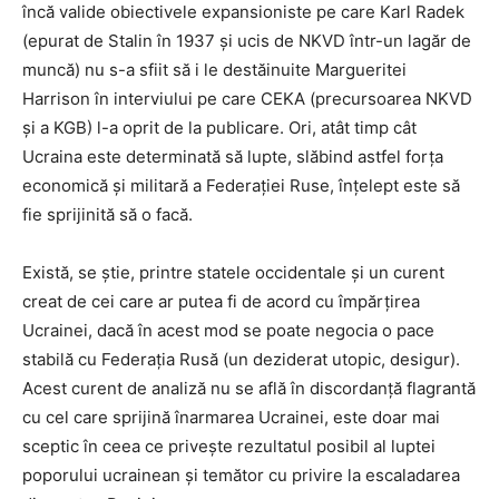
încă valide obiectivele expansioniste pe care Karl Radek
(epurat de Stalin în 1937 și ucis de NKVD într-un lagăr de
muncă) nu s-a sfiit să i le destăinuite Margueritei
Harrison în interviului pe care CEKA (precursoarea NKVD
și a KGB) l-a oprit de la publicare. Ori, atât timp cât
Ucraina este determinată să lupte, slăbind astfel forța
economică și militară a Federației Ruse, înțelept este să
fie sprijinită să o facă.
Există, se știe, printre statele occidentale și un curent
creat de cei care ar putea fi de acord cu împărțirea
Ucrainei, dacă în acest mod se poate negocia o pace
stabilă cu Federația Rusă (un deziderat utopic, desigur).
Acest curent de analiză nu se află în discordanță flagrantă
cu cel care sprijină înarmarea Ucrainei, este doar mai
sceptic în ceea ce privește rezultatul posibil al luptei
poporului ucrainean și temător cu privire la escaladarea