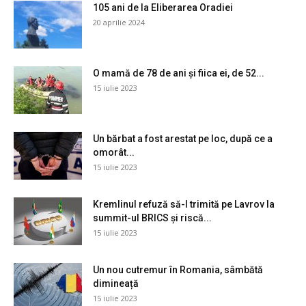
105 ani de la Eliberarea Oradiei
20 aprilie 2024
O mamă de 78 de ani și fiica ei, de 52...
15 iulie 2023
Un bărbat a fost arestat pe loc, după ce a
omorât...
15 iulie 2023
Kremlinul refuză să-l trimită pe Lavrov la
summit-ul BRICS și riscă...
15 iulie 2023
Un nou cutremur în Romania, sâmbătă
dimineață
15 iulie 2023