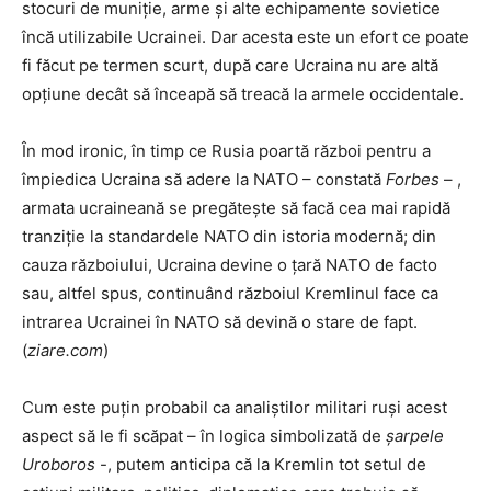
stocuri de muniție, arme și alte echipamente sovietice
încă utilizabile Ucrainei. Dar acesta este un efort ce poate
fi făcut pe termen scurt, după care Ucraina nu are altă
opțiune decât să înceapă să treacă la armele occidentale.
În mod ironic, în timp ce Rusia poartă război pentru a
împiedica Ucraina să adere la NATO – constată
Forbes
– ,
armata ucraineană se pregătește să facă cea mai rapidă
tranziție la standardele NATO din istoria modernă; din
cauza războiului, Ucraina devine o țară NATO de facto
sau, altfel spus, continuând războiul Kremlinul face ca
intrarea Ucrainei în NATO să devină o stare de fapt.
(
ziare.com
)
Cum este puțin probabil ca analiștilor militari ruși acest
aspect să le fi scăpat – în logica simbolizată de
șarpele
Uroboros
-, putem anticipa că la Kremlin tot setul de