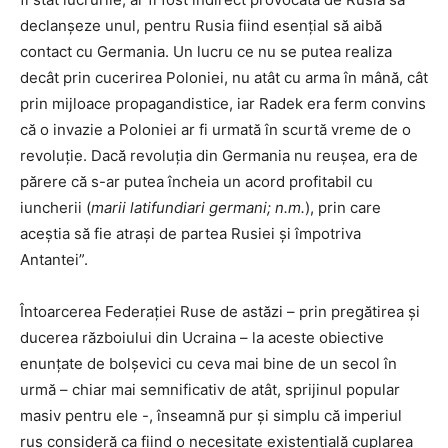
declanșeze unul, pentru Rusia fiind esențial să aibă
contact cu Germania. Un lucru ce nu se putea realiza
decât prin cucerirea Poloniei, nu atât cu arma în mână, cât
prin mijloace propagandistice, iar Radek era ferm convins
că o invazie a Poloniei ar fi urmată în scurtă vreme de o
revoluție. Dacă revoluția din Germania nu reușea, era de
părere că s-ar putea încheia un acord profitabil cu
iuncherii (
marii latifundiari germani; n.m.
), prin care
aceștia să fie atrași de partea Rusiei și împotriva
Antantei”.
Întoarcerea Federației Ruse de astăzi – prin pregătirea și
ducerea războiului din Ucraina – la aceste obiective
enunțate de bolșevici cu ceva mai bine de un secol în
urmă – chiar mai semnificativ de atât, sprijinul popular
masiv pentru ele -, înseamnă pur și simplu că imperiul
rus consideră ca fiind o necesitate existențială cuplarea