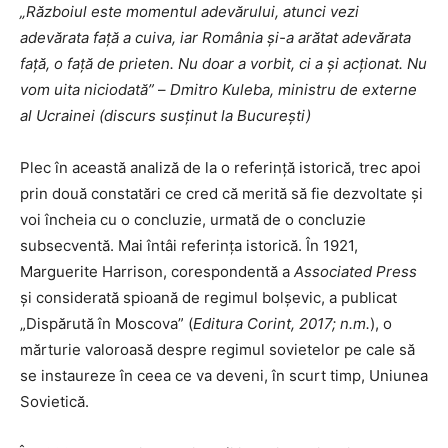
„Războiul este momentul adevărului, atunci vezi
adevărata față a cuiva, iar România și-a arătat adevărata
față, o față de prieten. Nu doar a vorbit, ci a și acționat. Nu
vom uita niciodată”
–
Dmitro Kuleba, ministru de externe
al Ucrainei (discurs susținut la București)
Plec în această analiză de la o referință istorică, trec apoi
prin două constatări ce cred că merită să fie dezvoltate și
voi încheia cu o concluzie, urmată de o concluzie
subsecventă. Mai întâi referința istorică. În 1921,
Marguerite Harrison, corespondentă a
Associated Press
și considerată spioană de regimul bolșevic, a publicat
„Dispărută în Moscova” (
Editura Corint, 2017; n.m.
), o
mărturie valoroasă despre regimul sovietelor pe cale să
se instaureze în ceea ce va deveni, în scurt timp, Uniunea
Sovietică.