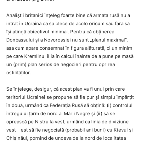
Analiștii britanici înțeleg foarte bine că armata rusă nu a
intrat în Ucraina ca să plece de acolo oricum sau fără să
își atingă obiectivul minimal. Pentru că obținerea
Donbassului și a Novorossiei nu sunt „planul maximal”,
așa cum apare consemnat în figura alăturată, ci un minim
pe care Kremlinul îl ia în calcul înainte de a pune pe masă
un (prim) plan serios de negocieri pentru oprirea
ostilităților.
Se înțelege, desigur, că acest plan va fi unul prin care
teritoriul Ucrainei se propune să fie pur și simplu împărțit
în două, urmând ca Federația Rusă să obțină: (i) controlul
întregului țărm de nord al Mării Negre și (ii) să se
oprească pe Nistru la vest, urmând ca linia de diviziune
vest – est să fie negociată (probabil ani buni) cu Kievul și
Chișinăul, pornind de undeva de la nord de localitatea