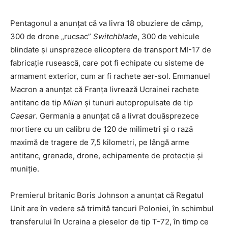
Pentagonul a anunțat că va livra 18 obuziere de câmp,
300 de drone „rucsac”
Switchblade
, 300 de vehicule
blindate și unsprezece elicoptere de transport MI-17 de
fabricație rusească, care pot fi echipate cu sisteme de
armament exterior, cum ar fi rachete aer-sol. Emmanuel
Macron a anunțat că Franța livrează Ucrainei rachete
antitanc de tip
Milan
și tunuri autopropulsate de tip
Caesar
. Germania a anunțat că a livrat douăsprezece
mortiere cu un calibru de 120 de milimetri și o rază
maximă de tragere de 7,5 kilometri, pe lângă arme
antitanc, grenade, drone, echipamente de protecție și
muniție.
Premierul britanic Boris Johnson a anunțat că Regatul
Unit are în vedere să trimită tancuri Poloniei, în schimbul
transferului în Ucraina a pieselor de tip T-72, în timp ce