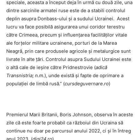
speciale, aceasta a început deja în urmă cu două zile, una
dintre sarcinile armatei ruse este de a stabili controlul
deplin asupra Donbass-ului și a sudului Ucrainei. Acest
lucru va face posibilă asigurarea unui coridor terestru
către Crimeea, precum și influențarea facilităților vitale
ale forțelor militare ucrainene, porturi de la Marea
Neagră, prin care produsele agricole și metalurgice sunt
livrate în alte țări. Controlul asupra Sudului Ucrainei este
o altă cale de ieșire către Pridnestrovie (
adică
Transnistria; n.m.
), unde există și fapte de oprimare a
populației de limbă rusă.” (
cursdeguvernare.ro
)
Premierul Marii Britanii, Boris Johnson, observa în aceste
zile că este foarte probabil ca războiul din Ucraina să
continue nu doar pe parcursul anului 2022, ci și în întreg
anul 2023. (
digi24.ro
)