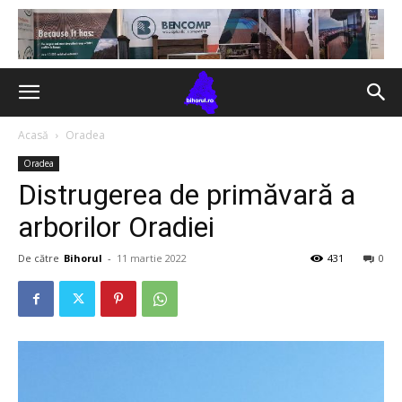
Acasă
Oradea
Oradea
Distrugerea de primăvară a
arborilor Oradiei
De către
Bihorul
-
11 martie 2022
431
0