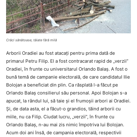
Crăci sănătoase, tăiate fără milă
Arborii Oradiei au fost atacați pentru prima dată de
primarul Petru Filip. El a fost contracarat rapid de „verzii”
Oradiei, în frunte cu universitarul Orlando Balaș. A fost o
bună temă de campanie electorală, de care candidatul Ilie
Bolojan a beneficiat din plin. Ca răsplată l-a făcut pe
Orlando Balaș consilierul său personal. Apoi Bolojan s-a
apucat, la rândul lui, să taie și el frumoșii arbori ai Oradiei.
Și, de data asta, el a făcut-o grandios, tăind arborii cu
miile, nu ca Filip. Ciudat lucru, „verzii”, în frunte cu
Orlando Balaș, n-au mai zis nimic împotriva lui Bolojan.
Acum doi ani însă, de campania electorală, respectivii