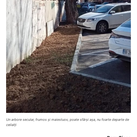
Un arbore secular, frumos și maiestuos, poate sfârși așa, nu foarte departe de
ceilalți