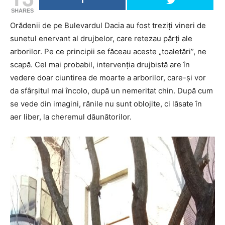
SHARES
Orădenii de pe Bulevardul Dacia au fost treziți vineri de
sunetul enervant al drujbelor, care retezau părți ale
arborilor. Pe ce principii se făceau aceste „toaletări”, ne
scapă. Cel mai probabil, intervenția drujbistă are în
vedere doar ciuntirea de moarte a arborilor, care-și vor
da sfârșitul mai încolo, după un nemeritat chin. După cum
se vede din imagini, rănile nu sunt oblojite, ci lăsate în
aer liber, la cheremul dăunătorilor.