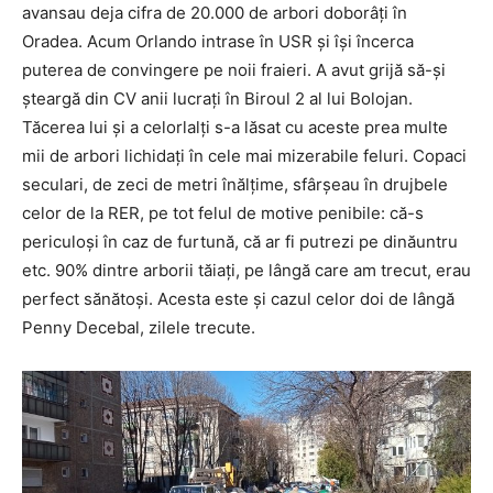
avansau deja cifra de 20.000 de arbori doborâți în
Oradea. Acum Orlando intrase în USR și își încerca
puterea de convingere pe noii fraieri. A avut grijă să-și
șteargă din CV anii lucrați în Biroul 2 al lui Bolojan.
Tăcerea lui și a celorlalți s-a lăsat cu aceste prea multe
mii de arbori lichidați în cele mai mizerabile feluri. Copaci
seculari, de zeci de metri înălțime, sfârșeau în drujbele
celor de la RER, pe tot felul de motive penibile: că-s
periculoși în caz de furtună, că ar fi putrezi pe dinăuntru
etc. 90% dintre arborii tăiați, pe lângă care am trecut, erau
perfect sănătoși. Acesta este și cazul celor doi de lângă
Penny Decebal, zilele trecute.