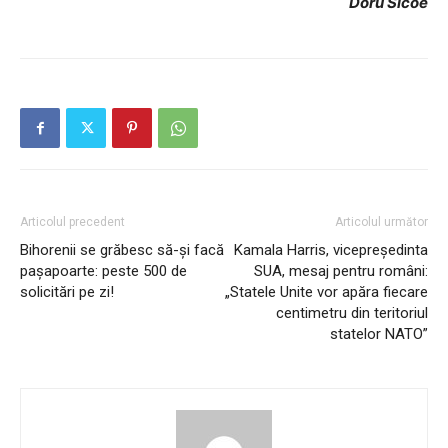
D
oru Sicoe
Articolul precedent
Articolul următor
Bihorenii se grăbesc să-și facă
Kamala Harris, vicepreședinta
pașapoarte: peste 500 de
SUA, mesaj pentru români:
solicitări pe zi!
„Statele Unite vor apăra fiecare
centimetru din teritoriul
statelor NATO”