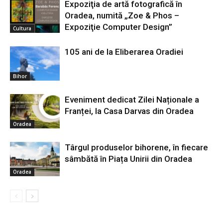
Expoziţia de artă fotografică în
Oradea, numită „Zoe & Phos –
Expoziţie Computer Design”
Cultura
105 ani de la Eliberarea Oradiei
Bihor
Eveniment dedicat Zilei Naționale a
Franței, la Casa Darvas din Oradea
Oradea
Târgul produselor bihorene, în fiecare
sâmbătă în Piața Unirii din Oradea
Oradea