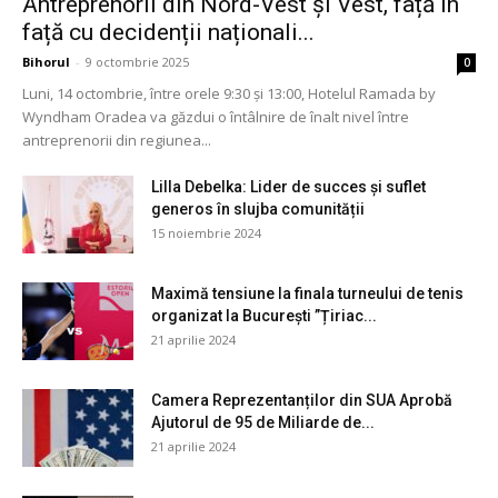
Antreprenorii din Nord-Vest și Vest, față în
față cu decidenții naționali...
Bihorul
-
9 octombrie 2025
0
Luni, 14 octombrie, între orele 9:30 și 13:00, Hotelul Ramada by
Wyndham Oradea va găzdui o întâlnire de înalt nivel între
antreprenorii din regiunea...
Lilla Debelka: Lider de succes și suflet
generos în slujba comunității
15 noiembrie 2024
Maximă tensiune la finala turneului de tenis
organizat la București ”Țiriac...
21 aprilie 2024
Camera Reprezentanților din SUA Aprobă
Ajutorul de 95 de Miliarde de...
21 aprilie 2024