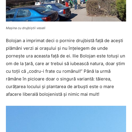
Mașina cu drujbiștii veseli
Bolojan a imprimat deci o pornire drujbistă față de acești
plămâni verzi ai orașului și nu înțelegem de unde
pornește ura aceasta față de ei. Ilie Bolojan este totuși un
om de la țară, care ar trebui să iubească natura, doar știm
cu toții că „codru-i frate cu românul!” Până la urmă
rămâne în picioare doar o singură variantă: tăierea,
curățarea locului și plantarea de arbuști este o mare
afacere liberală bolojenistă și nimic mai mult!