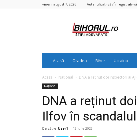
vineri, august 7, 2026
Autentificați-vă / Înregistrați-vă
Bihorul.ro
Acasă
Oradea
Bihor
Ucraina
Acasă
Național
DNA a reținut doi inspectori ai AJP
Național
DNA a reținut doi
Ilfov în scandalul
De către
User1
-
13 iulie 2023