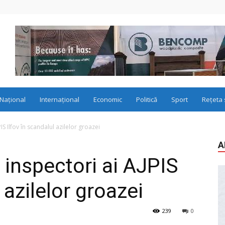
Național
Internațional
Economic
Politică
Sport
Rețeta 
IS Ilfov în scandalul azilelor groazei
A
 inspectori ai AJPIS
 azilelor groazei
239
0