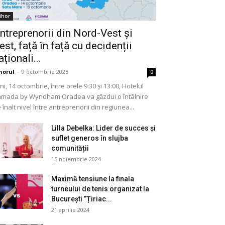
ihor
ntreprenorii din Nord-Vest și
est, față în față cu decidenții
aționali...
horul
-
9 octombrie 2025
0
ni, 14 octombrie, între orele 9:30 și 13:00, Hotelul
mada by Wyndham Oradea va găzdui o întâlnire
 înalt nivel între antreprenorii din regiunea...
Lilla Debelka: Lider de succes și
suflet generos în slujba
comunității
15 noiembrie 2024
Maximă tensiune la finala
turneului de tenis organizat la
București ”Țiriac...
21 aprilie 2024