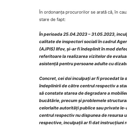
În ordonanța procurorilor se arată că, în ca
stare de fapt:
În perioada 25.04.2023 – 31.05.2023, incul
calitate de inspectori sociali în cadrul Age
(AJPIS) Ilfov, și-ar fi îndeplinit în mod def
referitoare la realizarea vizitelor de evalua
asistență pentru persoane adulte cu dizabili
Concret, cei doi inculpați ar fi procedat l
îndeplinirii de către centrul respectiv a sta
să constate starea de degradare a mobilierul
bucătărie, precum și problemele structural
celorlalte autorități publice sau private le
centrul respectiv nu dispunea de resursa u
respective, inculpații ar fi dat instrucțiuni