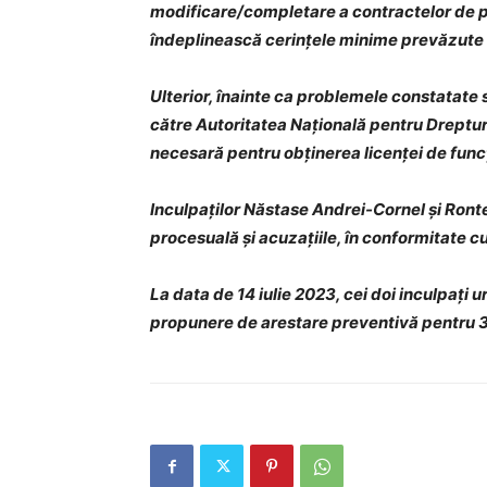
modificare/completare a contractelor de pres
îndeplinească cerințele minime prevăzute 
Ulterior, înainte ca problemele constatate s
către Autoritatea Națională pentru Dreptur
necesară pentru obținerea licenței de funcț
Inculpaților Năstase Andrei-Cornel și Ronte
procesuală și acuzațiile, în conformitate 
La data de 14 iulie 2023, cei doi inculpați 
propunere de arestare preventivă pentru 3