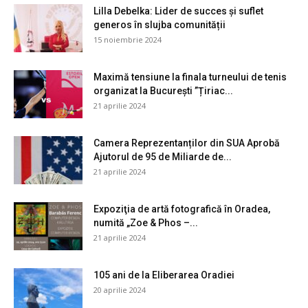
Lilla Debelka: Lider de succes și suflet
generos în slujba comunității
15 noiembrie 2024
Maximă tensiune la finala turneului de tenis
organizat la București ”Țiriac...
21 aprilie 2024
Camera Reprezentanților din SUA Aprobă
Ajutorul de 95 de Miliarde de...
21 aprilie 2024
Expoziţia de artă fotografică în Oradea,
numită „Zoe & Phos –...
21 aprilie 2024
105 ani de la Eliberarea Oradiei
20 aprilie 2024