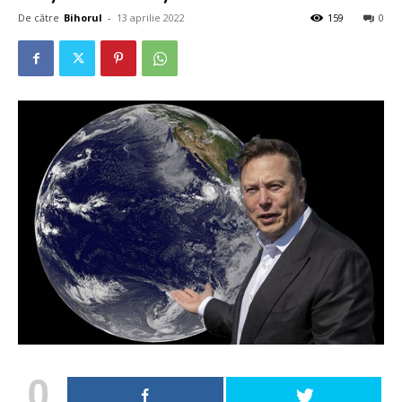
De către
Bihorul
-
13 aprilie 2022
159
0
0