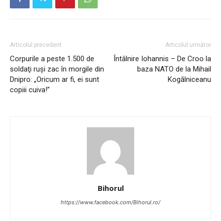
Articolul precedent
Articolul următor
Corpurile a peste 1.500 de
Întâlnire Iohannis – De Croo la
soldaţi ruşi zac în morgile din
baza NATO de la Mihail
Dnipro: „Oricum ar fi, ei sunt
Kogălniceanu
copiii cuiva!”
Bihorul
https://www.facebook.com/Bihorul.ro/