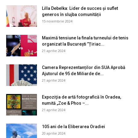
Lilla Debelka: Lider de succes și suflet
generos în slujba comunității
15 noiembrie 2024
Maximă tensiune la finala turneului de tenis
organizat la București ”Țiriac...
21 aprilie 2024
Camera Reprezentanților din SUA Aprobă
Ajutorul de 95 de Miliarde de...
21 aprilie 2024
Expoziţia de artă fotografică în Oradea,
numită „Zoe & Phos –...
21 aprilie 2024
105 ani de la Eliberarea Oradiei
20 aprilie 2024