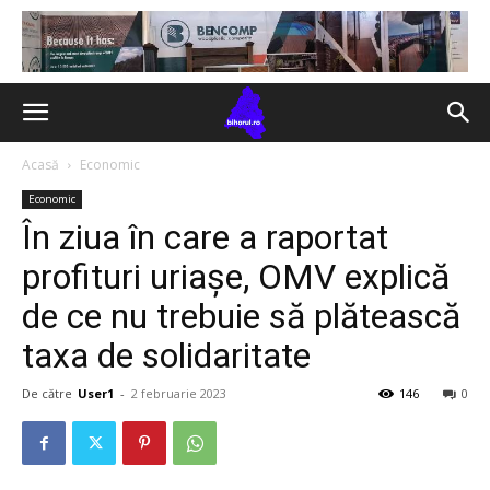
Acasă
Economic
Economic
În ziua în care a raportat
profituri uriașe, OMV explică
de ce nu trebuie să plătească
taxa de solidaritate
De către
User1
-
2 februarie 2023
146
0