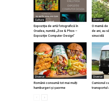
Cultura
Diverse
Expoziţia de artă fotografică în
O mamă de 78
Oradea, numită „Zoe & Phos –
de ani, au s
Expoziţie Computer Design”
sinucidă
Diverse
Diverse
Românii consumă tot mai mulți
Camionul ca
hamburgeri și șaorme
transportul 