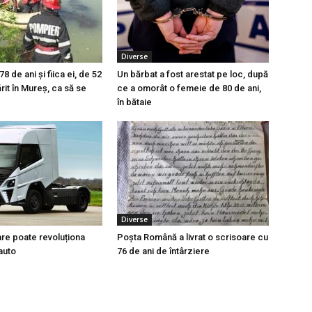
Diverse
 de ani și fiica ei, de 52
Un bărbat a fost arestat pe loc, după
ărit în Mureș, ca să se
ce a omorât o femeie de 80 de ani,
în bătaie
Diverse
re poate revoluționa
Poșta Română a livrat o scrisoare cu
auto
76 de ani de întârziere