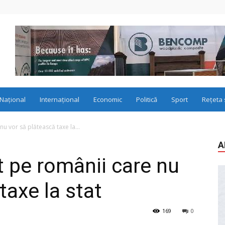
Național
Internațional
Economic
Politică
Sport
Rețeta 
nu vor să plătească taxe la...
A
t pe românii care nu
taxe la stat
169
0