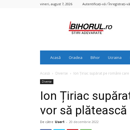
vineri, august 7, 2026
Autentificați-vă / Înregistrați-vă
Bihorul.ro
Acasă
Oradea
Bihor
Ucraina
Acasă
Diverse
Ion Țiriac supărat pe românii care 
Diverse
Ion Țiriac supăra
vor să plătească 
De către
User1
-
20 decembrie 2022