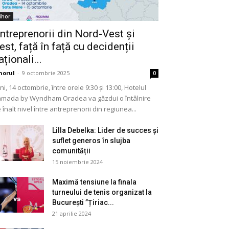
ihor
ntreprenorii din Nord-Vest și
est, față în față cu decidenții
aționali...
horul
-
9 octombrie 2025
0
ni, 14 octombrie, între orele 9:30 și 13:00, Hotelul
mada by Wyndham Oradea va găzdui o întâlnire
 înalt nivel între antreprenorii din regiunea...
Lilla Debelka: Lider de succes și
suflet generos în slujba
comunității
15 noiembrie 2024
Maximă tensiune la finala
turneului de tenis organizat la
București ”Țiriac...
21 aprilie 2024