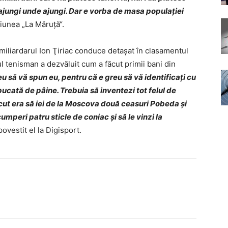
 ajungi unde ajungi. Dar e vorba de masa populației
siunea „La Măruță“.
 miliardarul Ion Ţiriac conduce detaşat în clasamentul
ul tenisman a dezvăluit cum a făcut primii bani din
u să vă spun eu, pentru că e greu să vă identificaţi cu
 bucată de pâine. Trebuia să inventezi tot felul de
cut era să iei de la Moscova două ceasuri Pobeda şi
ă cumperi patru sticle de coniac şi să le vinzi la
ovestit el la Digisport.