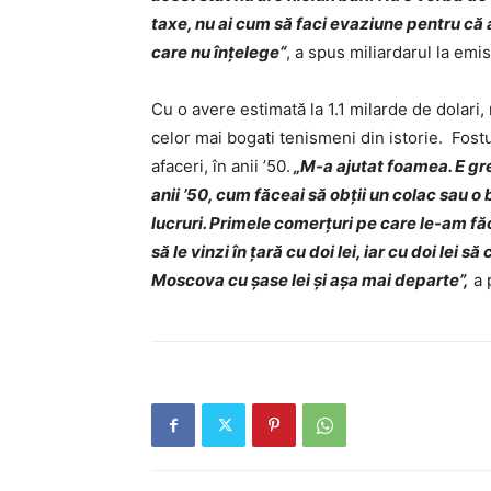
taxe, nu ai cum să faci evaziune pentru că
care nu înțelege“
, a spus miliardarul la emi
Cu o avere estimată la 1.1 milarde de dolari,
celor mai bogati tenismeni din istorie. Fost
afaceri, în anii ’50.
„M-a ajutat foamea. E gre
anii ’50, cum făceai să obţii un colac sau o
lucruri. Primele comerţuri pe care le-am fă
să le vinzi în ţară cu doi lei, iar cu doi lei s
Moscova cu şase lei şi aşa mai departe”,
a p