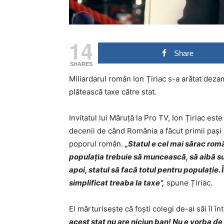
14
Share
SHARES
Miliardarul român Ion Țiriac s-a arătat deza
plătească taxe către stat.
Invitatul lui Măruță la Pro TV, Ion Țiriac est
decenii de când România a făcut primii pași 
poporul român.
„Statul e cel mai sărac româ
populația trebuie să muncească, să aibă su
apoi, statul să facă totul pentru populație.
simplificat treaba la taxe“,
spune Țiriac.
El mărturisește că foști colegi de-ai săi îl î
acest stat nu are niciun ban! Nu e vorba de 