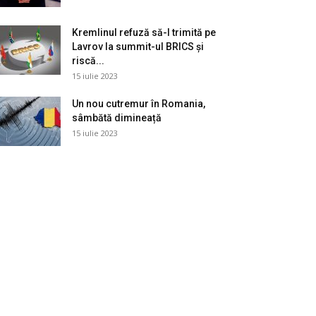
Kremlinul refuză să-l trimită pe
Lavrov la summit-ul BRICS și
riscă...
15 iulie 2023
Un nou cutremur în Romania,
sâmbătă dimineață
15 iulie 2023