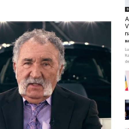
B
A
V
n
Bi
Lu
Ra
de