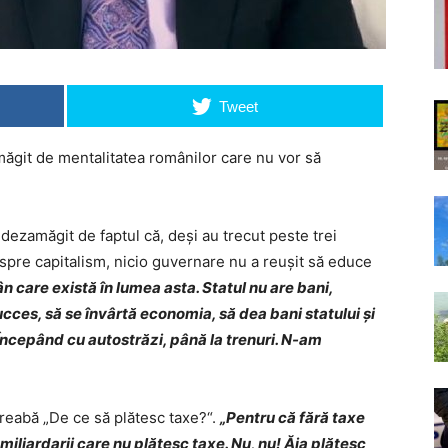
Tweet
măgit de mentalitatea românilor care nu vor să
e dezamăgit de faptul că, deși au trecut peste trei
spre capitalism, nicio guvernare nu a reușit să educe
n care există în lumea asta. Statul nu are bani,
cces, să se învârtă economia, să dea bani statului și
 Începând cu autostrăzi, până la trenuri. N-am
ntreabă „De ce să plătesc taxe?“.
„Pentru că fără taxe
miliardarii care nu plătesc taxe. Nu, nu! Ăia plătesc