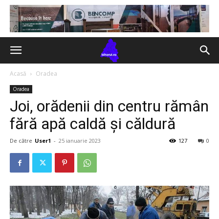
Acasă
Oradea
Oradea
Joi, orădenii din centru rămân
fără apă caldă și căldură
De către
User1
-
25 ianuarie 2023
127
0