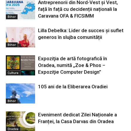
Antreprenorii din Nord-Vest și Vest,
față în față cu decidenții naționali la
Caravana OFA & FICSIMM
Bihor
Lilla Debelka: Lider de succes și suflet
generos în slujba comunității
Bihor
Expoziţia de artă fotografică în
Oradea, numită „Zoe & Phos –
Expoziţie Computer Design”
Cultura
105 ani de la Eliberarea Oradiei
Bihor
Eveniment dedicat Zilei Naționale a
Franței, la Casa Darvas din Oradea
Oradea