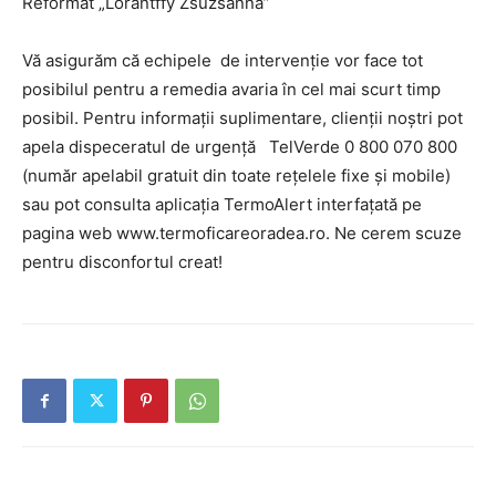
Reformat „Lorántffy Zsuzsanna”
Vă asigurăm că echipele de intervenție vor face tot
posibilul pentru a remedia avaria în cel mai scurt timp
posibil. Pentru informaţii suplimentare, clienţii noştri pot
apela dispeceratul de urgență TelVerde 0 800 070 800
(număr apelabil gratuit din toate rețelele fixe și mobile)
sau pot consulta aplicația TermoAlert interfațată pe
pagina web www.termoficareoradea.ro. Ne cerem scuze
pentru disconfortul creat!