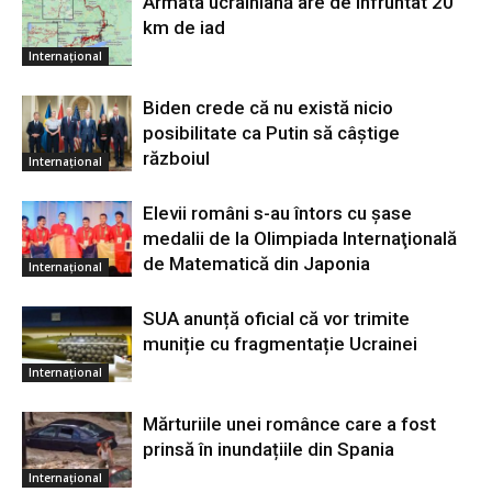
Armata ucrainiană are de înfruntat 20
km de iad
Internațional
Biden crede că nu există nicio
posibilitate ca Putin să câştige
războiul
Internațional
Elevii români s-au întors cu şase
medalii de la Olimpiada Internaţională
de Matematică din Japonia
Internațional
SUA anunță oficial că vor trimite
muniție cu fragmentație Ucrainei
Internațional
Mărturiile unei românce care a fost
prinsă în inundațiile din Spania
Internațional