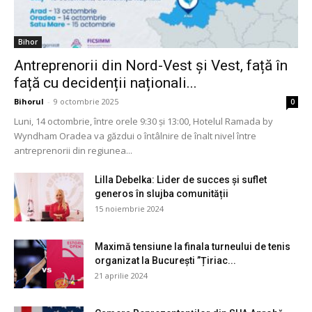
Bihor
Antreprenorii din Nord-Vest și Vest, față în
față cu decidenții naționali...
Bihorul
-
9 octombrie 2025
0
Luni, 14 octombrie, între orele 9:30 și 13:00, Hotelul Ramada by
Wyndham Oradea va găzdui o întâlnire de înalt nivel între
antreprenorii din regiunea...
Lilla Debelka: Lider de succes și suflet
generos în slujba comunității
15 noiembrie 2024
Maximă tensiune la finala turneului de tenis
organizat la București ”Țiriac...
21 aprilie 2024