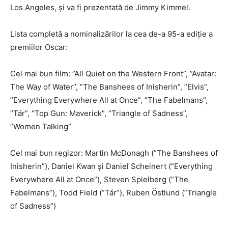
Los Angeles, și va fi prezentată de Jimmy Kimmel.
Lista completă a nominalizărilor la cea de-a 95-a ediţie a
premiilor Oscar:
Cel mai bun film: ”All Quiet on the Western Front”, ”Avatar:
The Way of Water”, ”The Banshees of Inisherin”, ”Elvis”,
”Everything Everywhere All at Once”, ”The Fabelmans”,
”Tár”, ”Top Gun: Maverick”, ”Triangle of Sadness”,
”Women Talking”
Cel mai bun regizor: Martin McDonagh (”The Banshees of
Inisherin”), Daniel Kwan şi Daniel Scheinert (”Everything
Everywhere All at Once”), Steven Spielberg (”The
Fabelmans”), Todd Field (”Tár”), Ruben Östlund (”Triangle
of Sadness”)