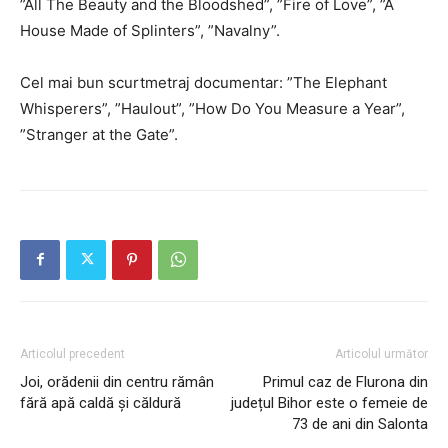
”All The Beauty and the Bloodshed”, ”Fire of Love”, ”A
House Made of Splinters”, ”Navalny”.
Cel mai bun scurtmetraj documentar: ”The Elephant
Whisperers”, ”Haulout”, ”How Do You Measure a Year”,
”Stranger at the Gate”.
Articolul precedent
Articolul următor
Joi, orădenii din centru rămân
Primul caz de Flurona din
fără apă caldă și căldură
județul Bihor este o femeie de
73 de ani din Salonta