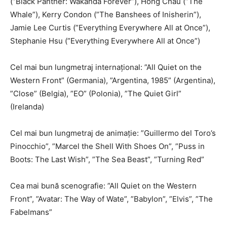
(”Black Panther: Wakanda Forever”), Hong Chau (”The
Whale”), Kerry Condon (”The Banshees of Inisherin”),
Jamie Lee Curtis (”Everything Everywhere All at Once”),
Stephanie Hsu (”Everything Everywhere All at Once”)
Cel mai bun lungmetraj internaţional: ”All Quiet on the
Western Front” (Germania), ”Argentina, 1985” (Argentina),
”Close” (Belgia), ”EO” (Polonia), ”The Quiet Girl”
(Irelanda)
Cel mai bun lungmetraj de animaţie: ”Guillermo del Toro’s
Pinocchio”, ”Marcel the Shell With Shoes On”, ”Puss in
Boots: The Last Wish”, ”The Sea Beast”, ”Turning Red”
Cea mai bună scenografie: ”All Quiet on the Western
Front”, ”Avatar: The Way of Wate”, ”Babylon”, ”Elvis”, ”The
Fabelmans”