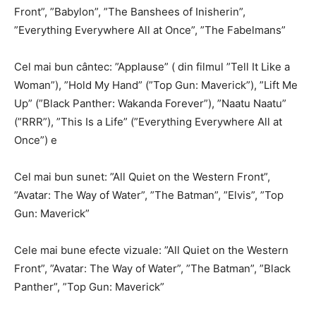
Front”, ”Babylon”, ”The Banshees of Inisherin”,
”Everything Everywhere All at Once”, ”The Fabelmans”
Cel mai bun cântec: ”Applause” ( din filmul ”Tell It Like a
Woman”), ”Hold My Hand” (”Top Gun: Maverick”), ”Lift Me
Up” (”Black Panther: Wakanda Forever”), ”Naatu Naatu”
(”RRR”), ”This Is a Life” (”Everything Everywhere All at
Once”) e
Cel mai bun sunet: ”All Quiet on the Western Front”,
”Avatar: The Way of Water”, ”The Batman”, ”Elvis”, ”Top
Gun: Maverick”
Cele mai bune efecte vizuale: ”All Quiet on the Western
Front”, ”Avatar: The Way of Water”, ”The Batman”, ”Black
Panther”, ”Top Gun: Maverick”