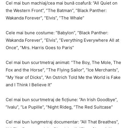
Cel mai bun machiaj/cea mai bună coafură: ”All Quiet on
the Western Front”, ”The Batman”, ”Black Panther:
Wakanda Forever”, ”Elvis”, ”The Whale”
Cele mai bune costume: ”Babylon”, ”Black Panther:
Wakanda Forever”, ”Elvis”, ”Everything Everywhere All at
Once”, ”Mrs. Harris Goes to Paris”
Cel mai bun scurtmetraj animat: ”The Boy, The Mole, The
Fox and the Horse”, ”The Flying Sailor”, ”Ice Merchants”,
”My Year of Dicks”, ”An Ostrich Told Me the World is Fake
and I Think I Believe It”
Cel mai bun scurtmetraj de ficţiune: ”An Irish Goodbye”,
”Ivalu”, ”Le Pupille”, ”Night Rideg, ”The Red Suitcase”
Cel mai bun lungmetraj documentar: ”All That Breathes”,