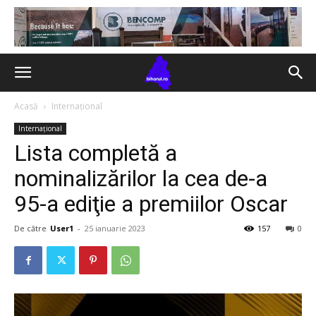
Acasă
Internațional
Internațional
Lista completă a
nominalizărilor la cea de-a
95-a ediţie a premiilor Oscar
De către
User1
-
25 ianuarie 2023
157
0