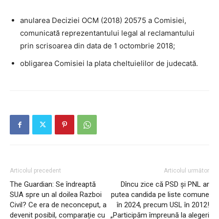
anularea Deciziei OCM (2018) 20575 a Comisiei,
comunicată reprezentantului legal al reclamantului
prin scrisoarea din data de 1 octombrie 2018;
obligarea Comisiei la plata cheltuielilor de judecată.
Articolul precedent
Articolul următor
The Guardian: Se îndreaptă
Dîncu zice că PSD și PNL ar
SUA spre un al doilea Razboi
putea candida pe liste comune
Civil? Ce era de neconceput, a
în 2024, precum USL în 2012!
devenit posibil, comparație cu
„Participăm împreună la alegeri