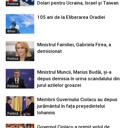
Dolari pentru Ucraina, Israel și Taiwan
Politică
105 ani de la Eliberarea Oradiei
Bihor
Ministrul Familiei, Gabriela Firea, a
demisionat
Politică
Ministrul Muncii, Marius Budăi, şi-a
depus demisia în urma scandalului din
jurul azilelor groazei
Politică
Membrii Guvernului Ciolacu au depus
jurământul în fața președintelui
Iohannis
Politică
Guvernul Ciolacu a primit votul de