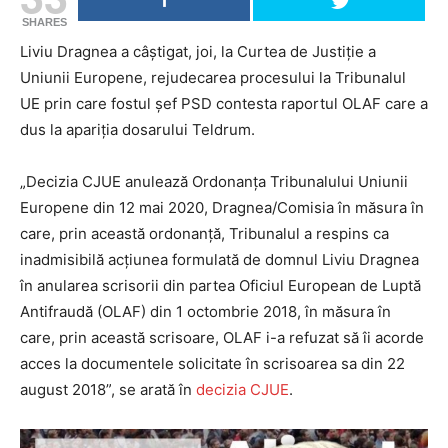
SHARES
Liviu Dragnea a câștigat, joi, la Curtea de Justiție a
Uniunii Europene, rejudecarea procesului la Tribunalul
UE prin care fostul șef PSD contesta raportul OLAF care a
dus la apariția dosarului Teldrum.
„Decizia CJUE anulează Ordonanța Tribunalului Uniunii
Europene din 12 mai 2020, Dragnea/Comisia în măsura în
care, prin această ordonanță, Tribunalul a respins ca
inadmisibilă acțiunea formulată de domnul Liviu Dragnea
în anularea scrisorii din partea Oficiul European de Luptă
Antifraudă (OLAF) din 1 octombrie 2018, în măsura în
care, prin această scrisoare, OLAF i-a refuzat să îi acorde
acces la documentele solicitate în scrisoarea sa din 22
august 2018”, se arată în
decizia CJUE
.