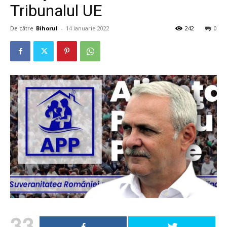
Tribunalul UE
De către
Bihorul
-
14 ianuarie 2022
242
0
33