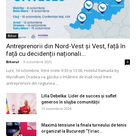
Bihor
Antreprenorii din Nord-Vest și Vest, față în
față cu decidenții naționali...
Bihorul
-
9 octombrie 2025
0
Luni, 14 octombrie, între orele 9:30 și 13:00, Hotelul Ramada by
Wyndham Oradea va găzdui o întâlnire de înalt nivel între
antreprenorii din regiunea...
Lilla Debelka: Lider de succes și suflet
generos în slujba comunității
15 noiembrie 2024
Maximă tensiune la finala turneului de tenis
organizat la București ”Țiriac...