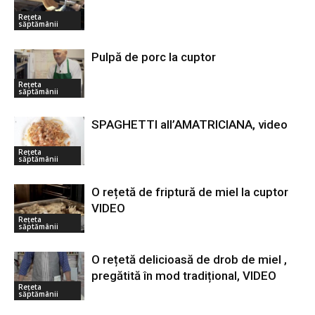
Rețeta
săptămânii
Pulpă de porc la cuptor
Rețeta
săptămânii
SPAGHETTI all’AMATRICIANA, video
Rețeta
săptămânii
O rețetă de friptură de miel la cuptor
VIDEO
Rețeta
săptămânii
O rețetă delicioasă de drob de miel ,
pregătită în mod tradițional, VIDEO
Rețeta
săptămânii