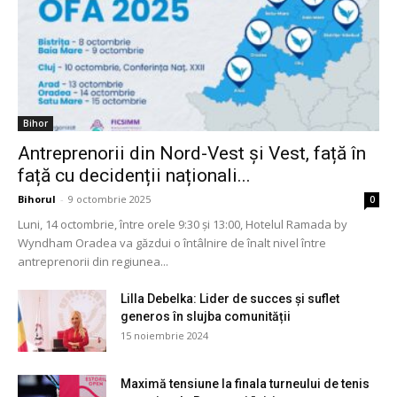
Bihor
Antreprenorii din Nord-Vest și Vest, față în
față cu decidenții naționali...
Bihorul
-
9 octombrie 2025
0
Luni, 14 octombrie, între orele 9:30 și 13:00, Hotelul Ramada by
Wyndham Oradea va găzdui o întâlnire de înalt nivel între
antreprenorii din regiunea...
Lilla Debelka: Lider de succes și suflet
generos în slujba comunității
15 noiembrie 2024
Maximă tensiune la finala turneului de tenis