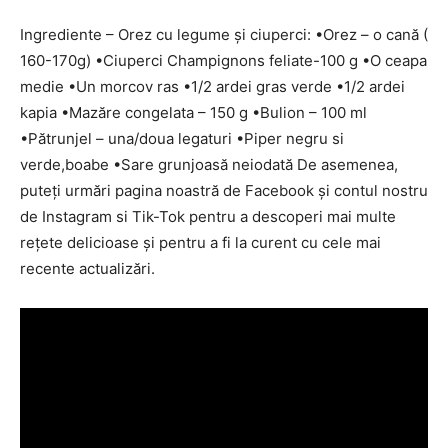
Ingrediente – Orez cu legume și ciuperci: •Orez – o cană (
160-170g) •Ciuperci Champignons feliate-100 g •O ceapa
medie •Un morcov ras •1/2 ardei gras verde •1/2 ardei
kapia •Mazăre congelata – 150 g •Bulion – 100 ml
•Pătrunjel – una/doua legaturi •Piper negru si
verde,boabe •Sare grunjoasă neiodată De asemenea,
puteți urmări pagina noastră de Facebook și contul nostru
de Instagram si Tik-Tok pentru a descoperi mai multe
rețete delicioase și pentru a fi la curent cu cele mai
recente actualizări.