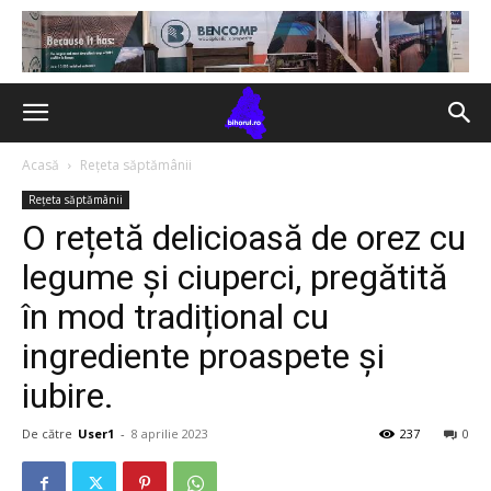
Acasă
Rețeta săptămânii
Rețeta săptămânii
O rețetă delicioasă de orez cu
legume și ciuperci, pregătită
în mod tradițional cu
ingrediente proaspete și
iubire.
De către
User1
-
8 aprilie 2023
237
0