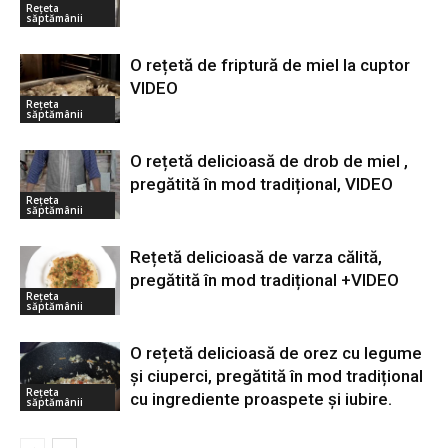
Rețeta
săptămânii
O rețetă de friptură de miel la cuptor
VIDEO
Rețeta
săptămânii
O rețetă delicioasă de drob de miel ,
pregătită în mod tradițional, VIDEO
Rețeta
săptămânii
Rețetă delicioasă de varza călită,
pregătită în mod tradițional +VIDEO
Rețeta
săptămânii
O rețetă delicioasă de orez cu legume
și ciuperci, pregătită în mod tradițional
Rețeta
cu ingrediente proaspete și iubire.
săptămânii