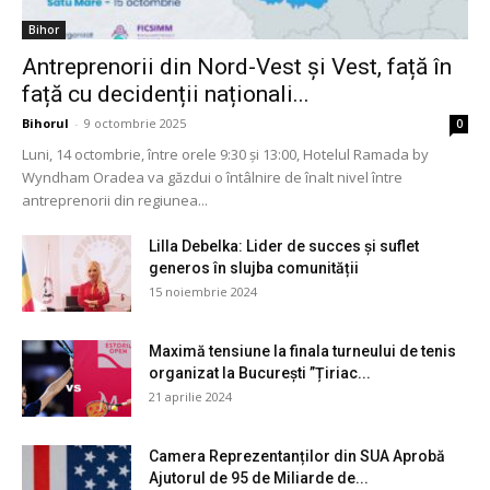
Bihor
Antreprenorii din Nord-Vest și Vest, față în
față cu decidenții naționali...
Bihorul
-
9 octombrie 2025
0
Luni, 14 octombrie, între orele 9:30 și 13:00, Hotelul Ramada by
Wyndham Oradea va găzdui o întâlnire de înalt nivel între
antreprenorii din regiunea...
Lilla Debelka: Lider de succes și suflet
generos în slujba comunității
15 noiembrie 2024
Maximă tensiune la finala turneului de tenis
organizat la București ”Țiriac...
21 aprilie 2024
Camera Reprezentanților din SUA Aprobă
Ajutorul de 95 de Miliarde de...