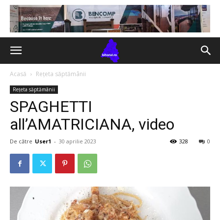
Acasă
Rețeta săptămânii
Rețeta săptămânii
SPAGHETTI
all’AMATRICIANA, video
De către
User1
-
30 aprilie 2023
328
0