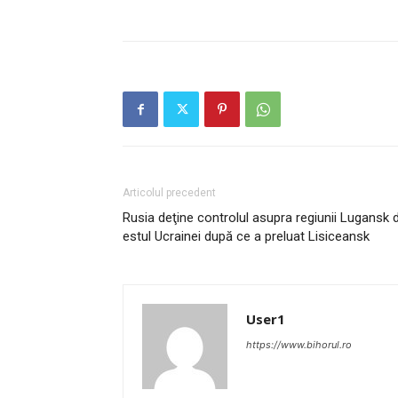
Articolul precedent
Rusia deţine controlul asupra regiunii Lugansk 
estul Ucrainei după ce a preluat Lisiceansk
User1
https://www.bihorul.ro