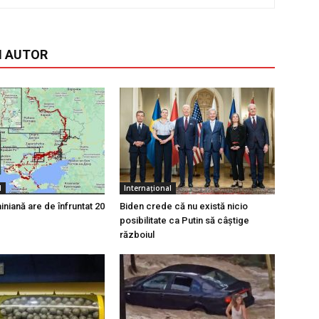
I AUTOR
l
Internațional
niană are de înfruntat 20
Biden crede că nu există nicio
posibilitate ca Putin să câştige
războiul