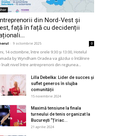
ihor
ntreprenorii din Nord-Vest și
est, față în față cu decidenții
aționali...
horul
-
9 octombrie 2025
0
ni, 14 octombrie, între orele 9:30 și 13:00, Hotelul
mada by Wyndham Oradea va găzdui o întâlnire
 înalt nivel între antreprenorii din regiunea...
Lilla Debelka: Lider de succes și
suflet generos în slujba
comunității
15 noiembrie 2024
Maximă tensiune la finala
turneului de tenis organizat la
București ”Țiriac...
21 aprilie 2024