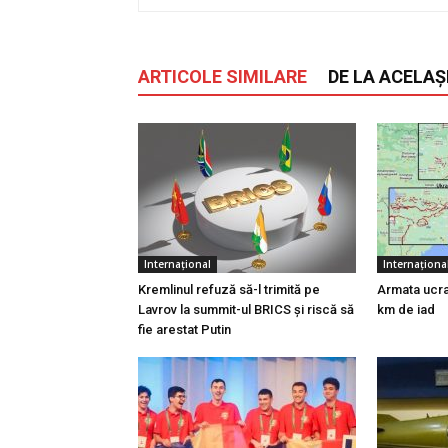
ARTICOLE SIMILARE
DE LA ACELAȘ
Internațional
Internaționa
Kremlinul refuză să-l trimită pe
Armata ucrai
Lavrov la summit-ul BRICS și riscă să
km de iad
fie arestat Putin