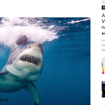
B
A
V
n
Bi
Lu
Ra
de