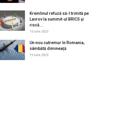
Kremlinul refuză să-l trimită pe
Lavrov la summit-ul BRICS și
riscă...
15 iulie 2023
Un nou cutremur în Romania,
sâmbătă dimineață
15 iulie 2023