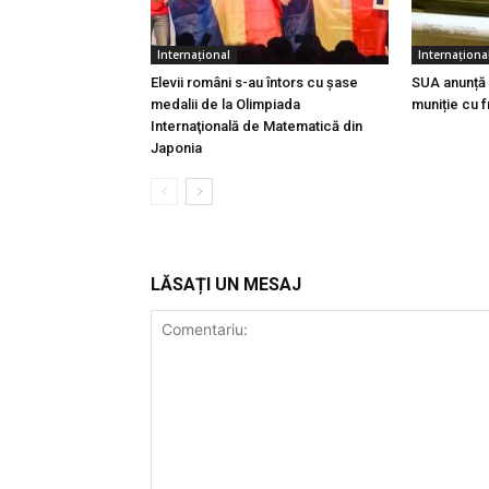
Internațional
Internaționa
Elevii români s-au întors cu şase
SUA anunță o
medalii de la Olimpiada
muniție cu 
Internaţională de Matematică din
Japonia
LĂSAȚI UN MESAJ