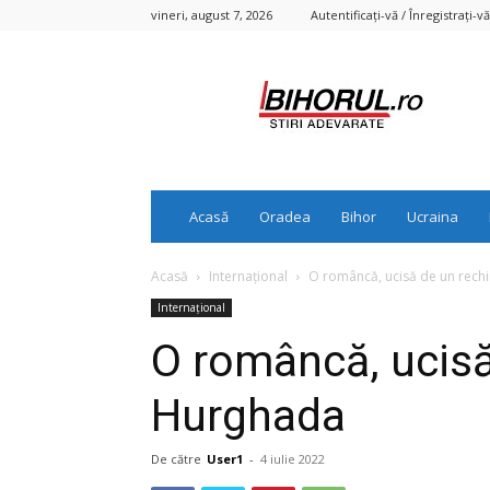
vineri, august 7, 2026
Autentificați-vă / Înregistrați-vă
Bihorul.ro
Acasă
Oradea
Bihor
Ucraina
Acasă
Internațional
O româncă, ucisă de un rech
Internațional
O româncă, ucisă
Hurghada
De către
User1
-
4 iulie 2022