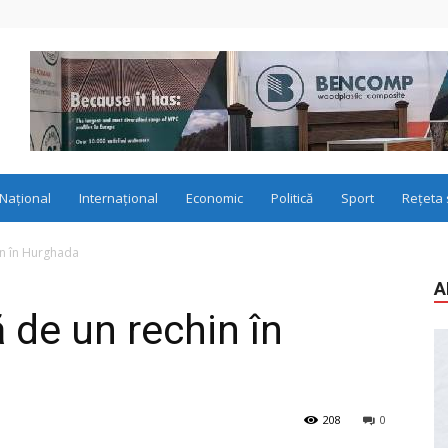
Național
Internațional
Economic
Politică
Sport
Rețeta 
in în Hurghada
A
 de un rechin în
208
0