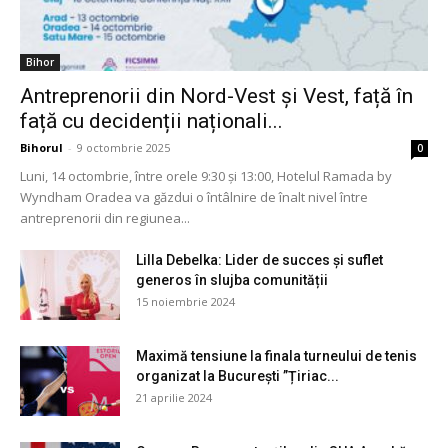
Bihor
Antreprenorii din Nord-Vest și Vest, față în
față cu decidenții naționali...
Bihorul
-
9 octombrie 2025
0
Luni, 14 octombrie, între orele 9:30 și 13:00, Hotelul Ramada by
Wyndham Oradea va găzdui o întâlnire de înalt nivel între
antreprenorii din regiunea...
Lilla Debelka: Lider de succes și suflet
generos în slujba comunității
15 noiembrie 2024
Maximă tensiune la finala turneului de tenis
organizat la București ”Țiriac...
21 aprilie 2024