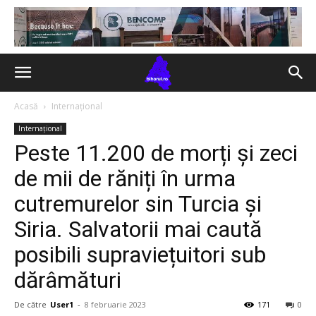
Acasă
Internațional
Internațional
Peste 11.200 de morți și zeci
de mii de răniți în urma
cutremurelor sin Turcia și
Siria. Salvatorii mai caută
posibili supraviețuitori sub
dărâmături
De către
User1
-
8 februarie 2023
171
0