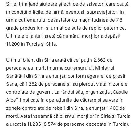
Siriei trimițând ajutoare și echipe de salvatori care caută,
în condiții dificile, de iarnă, eventuali supraviețuitori în
urma cutremurului devastator cu magnitudinea de 7,8
grade produs luni și urmat de sute de replici puternice.
Ultimele bilanțuri arată că numărul morților a depășit
11.200 în Turcia și Siria.
Ultimul bilanț din Siria arată că cel puțin 2.662 de
persoane au murit în urma cutremurului. Ministrul
Sănătăţii din Siria a anunțat, conform agenţiei de presă
Sana, că 1.262 de persoane și-au pierdut viața în zonele
controlate de guvern. La rândul său, organizația „Căștile
Albe”, implicată în operațiunile de căutare și salvare în
zonele controlate de rebeli din Sira, a anunțat 1.400 de
morți. Asta înseamnă că bilanțul morților în Siria și Turcia
a urcat la 11.236 (8.574 de persoane decedate în Turcia).