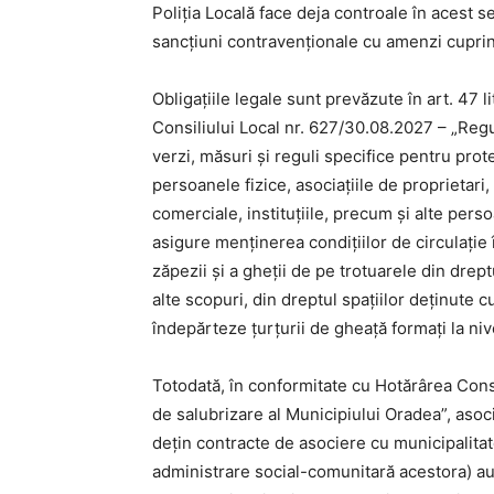
Poliția Locală face deja controale în acest 
sancțiuni contravenționale cu amenzi cuprins
Obligațiile legale sunt prevăzute în art. 47 lit
Consiliului Local nr. 627/30.08.2027 – „Regu
verzi, măsuri și reguli specifice pentru prot
persoanele fizice, asociațiile de proprietari
comerciale, instituțiile, precum și alte pers
asigure menținerea condițiilor de circulație 
zăpezii și a gheții de pe trotuarele din drep
alte scopuri, din dreptul spațiilor deținute cu
îndepărteze țurțurii de gheață formați la niv
Totodată, în conformitate cu Hotărârea Consi
de salubrizare al Municipiului Oradea”, asoci
dețin contracte de asociere cu municipalitat
administrare social-comunitară acestora) au