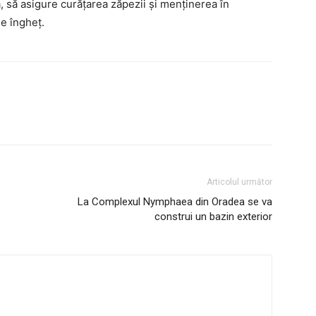
ă, să asigure curățarea zăpezii și menținerea în
de îngheț.
Articolul următor
La Complexul Nymphaea din Oradea se va
construi un bazin exterior