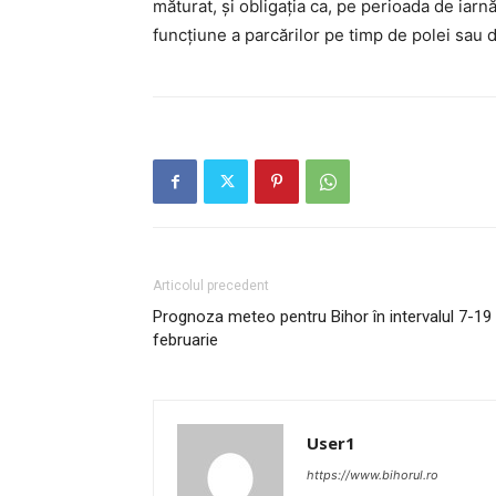
măturat, și obligația ca, pe perioada de iarn
funcțiune a parcărilor pe timp de polei sau 
Articolul precedent
Prognoza meteo pentru Bihor în intervalul 7-19
februarie
User1
https://www.bihorul.ro