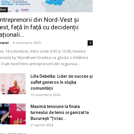
ihor
ntreprenorii din Nord-Vest și
est, față în față cu decidenții
aționali...
horul
-
9 octombrie 2025
0
ni, 14 octombrie, între orele 9:30 și 13:00, Hotelul
mada by Wyndham Oradea va găzdui o întâlnire
 înalt nivel între antreprenorii din regiunea...
Lilla Debelka: Lider de succes și
suflet generos în slujba
comunității
15 noiembrie 2024
Maximă tensiune la finala
turneului de tenis organizat la
București ”Țiriac...
21 aprilie 2024