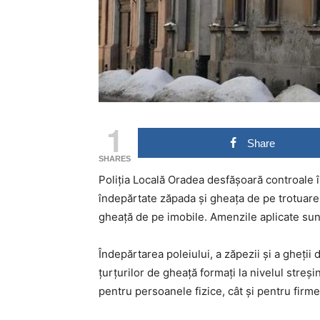
1
Share
SHARES
Poliţia Locală Oradea desfăşoară controale î
îndepărtate zăpada şi gheaţa de pe trotuare 
gheaţă de pe imobile. Amenzile aplicate sunt
Îndepărtarea poleiului, a zăpezii și a gheții 
țurțurilor de gheață formați la nivelul streșin
pentru persoanele fizice, cât și pentru firme 