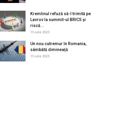
Kremlinul refuză să-l trimită pe
Lavrov la summit-ul BRICS și
riscă...
15 iulie 2023
Un nou cutremur în Romania,
sâmbătă dimineață
15 iulie 2023