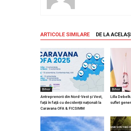
ARTICOLE SIMILARE
DE LA ACELAȘ
Bihor
Bihor
Antreprenorii din Nord-Vest și Vest,
Lilla Debelk
față în față cu decidenții naționali la
suflet gener
Caravana OFA & FICSIMM