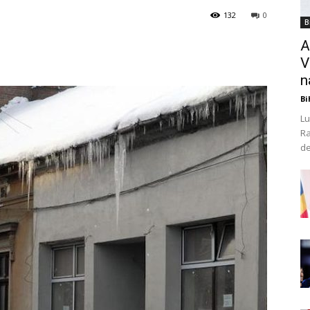
132
0
B
A
V
n
Bi
Lu
Ra
de