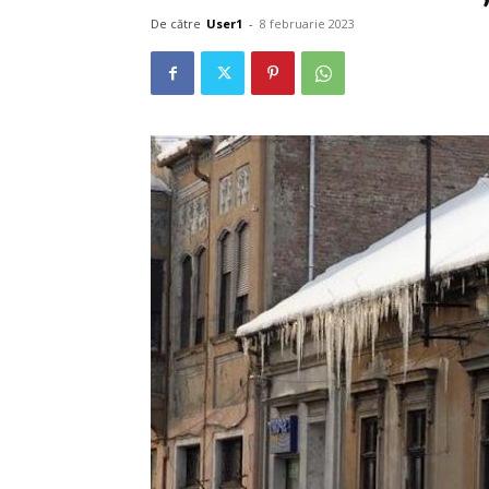
De către
User1
-
8 februarie 2023