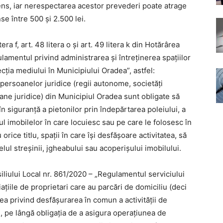
sens, iar nerespectarea acestor prevederi poate atrage
e între 500 și 2.500 lei.
era f, art. 48 litera o și art. 49 litera k din Hotărârea
lamentul privind administrarea și întreținerea spațiilor
ecția mediului în Municipiului Oradea”, astfel:
, persoanelor juridice (regii autonome, societăți
oane juridice) din Municipiul Oradea sunt obligate să
în siguranță a pietonilor prin îndepărtarea poleiului, a
tul imobilelor în care locuiesc sau pe care le folosesc în
 orice titlu, spații în care își desfășoare activitatea, să
elul streșinii, jgheabului sau acoperișului imobilului.
liului Local nr. 861/2020 – „Regulamentul serviciului
ațiile de proprietari care au parcări de domiciliu (deci
ea privind desfășurarea în comun a activității de
, pe lângă obligația de a asigura operațiunea de