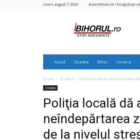
vineri, august 7, 2026
Autentificați-vă / Înregistrați-vă
Bihorul.ro
Acasă
Oradea
Bihor
Ucraina
Acasă
Oradea
Poliţia locală dă amenzi pentru neî
Oradea
Poliţia locală dă
neîndepărtarea ză
de la nivelul stre