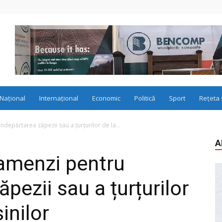
Național
Internațional
Economic
Politică
Sport
Rețeta 
ndepărtarea zăpezii sau a țurțurilor de la...
A
 amenzi pentru
pezii sau a țurțurilor
șinilor