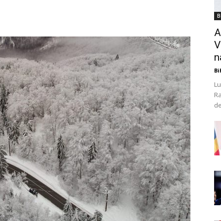
B
A
V
n
Bi
Lu
Ra
de