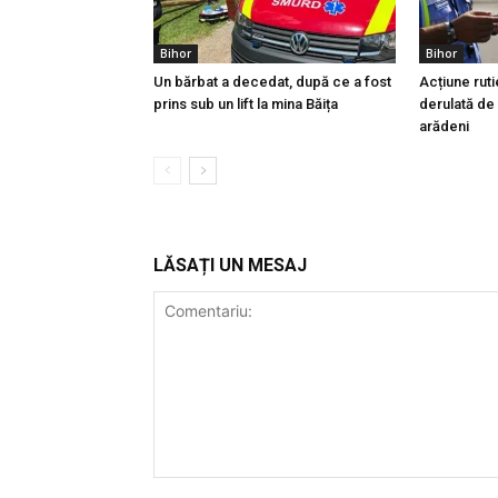
Bihor
Bihor
Un bărbat a decedat, după ce a fost
Acțiune ruti
prins sub un lift la mina Băița
derulată de p
arădeni
LĂSAȚI UN MESAJ