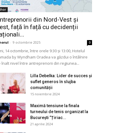
ihor
ntreprenorii din Nord-Vest și
est, față în față cu decidenții
aționali...
horul
-
9 octombrie 2025
0
ni, 14 octombrie, între orele 9:30 și 13:00, Hotelul
mada by Wyndham Oradea va găzdui o întâlnire
 înalt nivel între antreprenorii din regiunea...
Lilla Debelka: Lider de succes și
suflet generos în slujba
comunității
15 noiembrie 2024
Maximă tensiune la finala
turneului de tenis organizat la
București ”Țiriac...
21 aprilie 2024