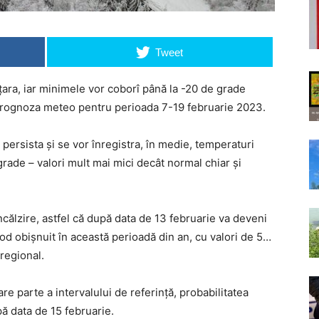
Tweet
ara, iar minimele vor coborî până la -20 de grade
prognoza meteo pentru perioada 7-19 februarie 2023.
 persista și se vor înregistra, în medie, temperaturi
ade – valori mult mai mici decât normal chiar și
ncălzire, astfel că după data de 13 februarie va deveni
mod obișnuit în această perioadă din an, cu valori de 5…
 regional.
are parte a intervalului de referință, probabilitatea
pă data de 15 februarie.