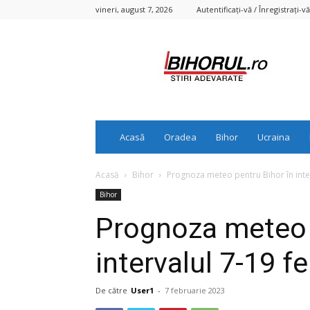
vineri, august 7, 2026
Autentificați-vă / Înregistrați-vă
Bihorul.ro
Acasă
Oradea
Bihor
Ucraina
Acasă
Bihor
Prognoza meteo pentru Bihor în inter
Bihor
Prognoza meteo 
intervalul 7-19 f
De către
User1
-
7 februarie 2023