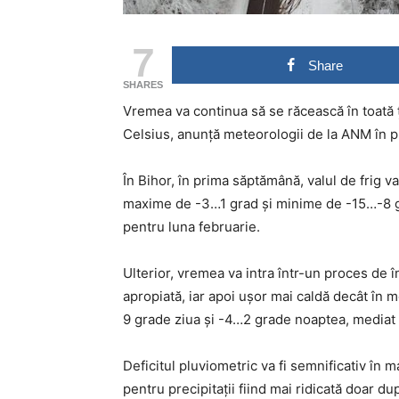
7
Share
SHARES
Vremea va continua să se răcească în toată ț
Celsius, anunță meteorologii de la ANM în 
În Bihor, în prima săptămână, valul de frig va
maxime de -3…1 grad și minime de -15…-8 gr
pentru luna februarie.
Ulterior, vremea va intra într-un proces de î
apropiată, iar apoi ușor mai caldă decât în 
9 grade ziua și -4…2 grade noaptea, mediat
Deficitul pluviometric va fi semnificativ în m
pentru precipitații fiind mai ridicată doar du