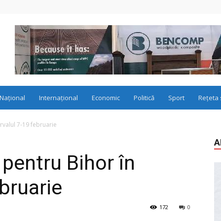
Național
Internațional
Economic
Politică
Sport
Rețeta 
valul 7-19 februarie
A
pentru Bihor în
ebruarie
172
0