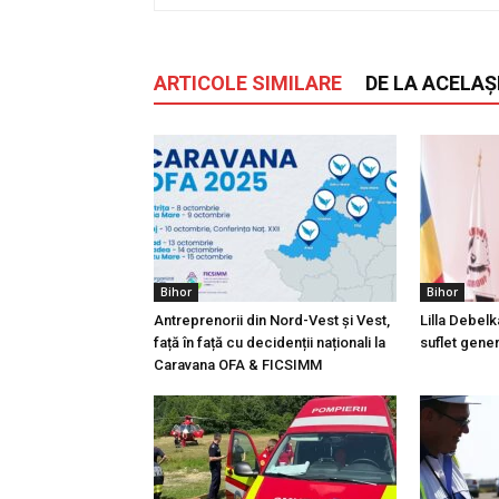
ARTICOLE SIMILARE
DE LA ACELAȘ
Bihor
Bihor
Antreprenorii din Nord-Vest și Vest,
Lilla Debelk
față în față cu decidenții naționali la
suflet gener
Caravana OFA & FICSIMM