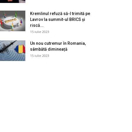
Kremlinul refuză să-l trimită pe
Lavrov la summit-ul BRICS și
riscă...
15 iulie 2023
Un nou cutremur în Romania,
sâmbătă dimineață
15 iulie 2023