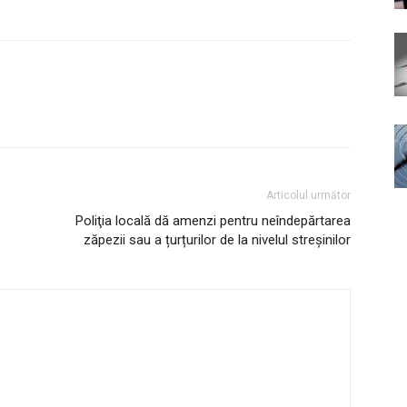
Articolul următor
Poliţia locală dă amenzi pentru neîndepărtarea
zăpezii sau a țurțurilor de la nivelul streșinilor