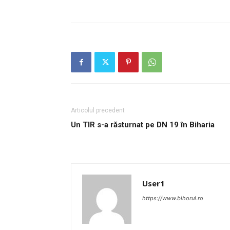
Articolul precedent
Un TIR s-a răsturnat pe DN 19 în Biharia
User1
https://www.bihorul.ro