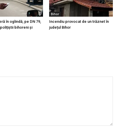
Bihor
eră în oglindă, pe DN 79,
Incendiu provocat de un trăznet în
olițiștii bihoreni și
județul Bihor