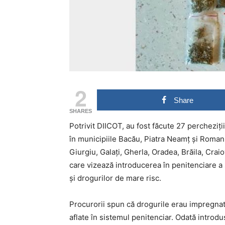
2
Share
SHARES
Potrivit DIICOT, au fost făcute 27 percheziți
în municipiile Bacău, Piatra Neamț și Roman
Giurgiu, Galaţi, Gherla, Oradea, Brăila, Cra
care vizează introducerea în penitenciare a
şi drogurilor de mare risc.
Procurorii spun că drogurile erau impregna
aflate în sistemul penitenciar. Odată introdus