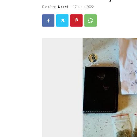
De către
User1
-
17 iunie 2022