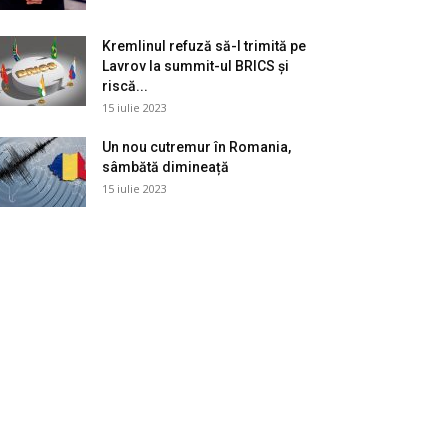
Kremlinul refuză să-l trimită pe
Lavrov la summit-ul BRICS și
riscă...
15 iulie 2023
Un nou cutremur în Romania,
sâmbătă dimineață
15 iulie 2023