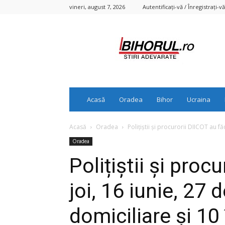
vineri, august 7, 2026
Autentificați-vă / Înregistrați-vă
Bihorul.ro
Acasă
Oradea
Bihor
Ucraina
Acasă
Oradea
Polițiștii și procurorii DIICOT au făc
Oradea
Polițiștii și proc
joi, 16 iunie, 27 
domiciliare şi 10