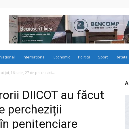
Național
Internațional
Economic
Politică
Sport
Rețeta 
ut joi, 16 iunie, 27 de percheziții...
A
urorii DIICOT au făcut
de percheziții
 în penitenciare