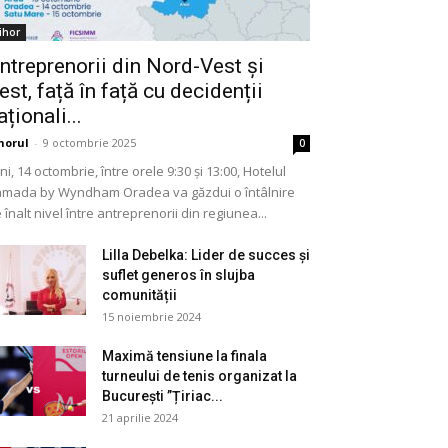
ihor
ntreprenorii din Nord-Vest și
est, față în față cu decidenții
aționali...
horul
-
9 octombrie 2025
0
ni, 14 octombrie, între orele 9:30 și 13:00, Hotelul
mada by Wyndham Oradea va găzdui o întâlnire
 înalt nivel între antreprenorii din regiunea...
Lilla Debelka: Lider de succes și
suflet generos în slujba
comunității
15 noiembrie 2024
Maximă tensiune la finala
turneului de tenis organizat la
București ”Țiriac...
21 aprilie 2024