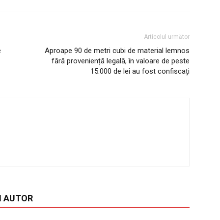
Articolul următor
e
Aproape 90 de metri cubi de material lemnos
fără proveniență legală, în valoare de peste
15.000 de lei au fost confiscați
I AUTOR