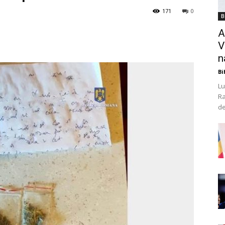
171
0
B
A
V
n
Bi
Lu
Ra
de