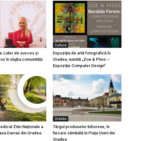
Cultura
a: Lider de succes și
Expoziţia de artă fotografică în
os în slujba comunității
Oradea, numită „Zoe & Phos –
Expoziţie Computer Design”
Oradea
edicat Zilei Naționale a
Târgul produselor bihorene, în
 Casa Darvas din Oradea
fiecare sâmbătă în Piața Unirii din
Oradea