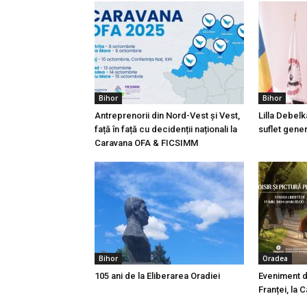
Bihor
Bihor
Antreprenorii din Nord-Vest și Vest,
Lilla Debelk
față în față cu decidenții naționali la
suflet gener
Caravana OFA & FICSIMM
Bihor
Oradea
105 ani de la Eliberarea Oradiei
Eveniment d
Franței, la