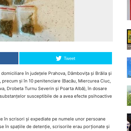
Tweet
i domiciliare în judeţele Prahova, Dâmboviţa şi Brăila și
, precum şi în 10 penitenciare (Bacău, Miercurea Ciuc,
iova, Drobeta Turnu Severin şi Poarta Albă), în dosare
 substanțelor susceptibile de a avea efecte psihoactive
te în scrisori şi expediate pe numele unor persoane
e în spaţiile de detenţie, scrisorile erau porţionate şi