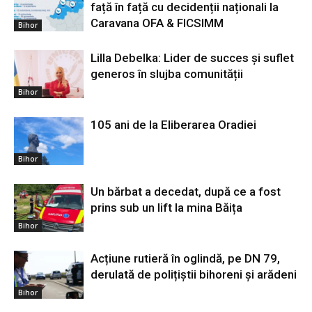
față în față cu decidenții naționali la
Caravana OFA & FICSIMM
Bihor
Lilla Debelka: Lider de succes și suflet
generos în slujba comunității
Bihor
105 ani de la Eliberarea Oradiei
Bihor
Un bărbat a decedat, după ce a fost
prins sub un lift la mina Băița
Bihor
Acțiune rutieră în oglindă, pe DN 79,
derulată de polițiștii bihoreni și arădeni
Bihor