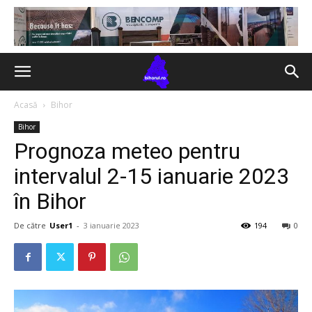
Acasă
Bihor
Bihor
Prognoza meteo pentru
intervalul 2-15 ianuarie 2023
în Bihor
De către
User1
-
3 ianuarie 2023
194
0