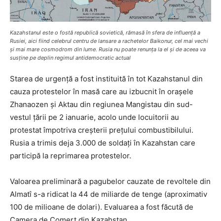
Kazahstanul este o fostă republică sovietică, rămasă în sfera de influență a
Rusiei, aici fiind celebrul centru de lansare a rachetelor Baikonur, cel mai vechi
și mai mare cosmodrom din lume. Rusia nu poate renunța la el și de aceea va
susține pe deplin regimul antidemocratic actual
Starea de urgență a fost instituită în tot Kazahstanul din
cauza protestelor în masă care au izbucnit în orașele
Zhanaozen și Aktau din regiunea Mangistau din sud-
vestul țării pe 2 ianuarie, acolo unde locuitorii au
protestat împotriva creșterii prețului combustibilului.
Rusia a trimis deja 3.000 de soldați în Kazahstan care
participă la reprimarea protestelor.
Valoarea preliminară a pagubelor cauzate de revoltele din
Almatî s-a ridicat la 44 de miliarde de tenge (aproximativ
100 de milioane de dolari). Evaluarea a fost făcută de
Camera de Comerț din Kazahstan.