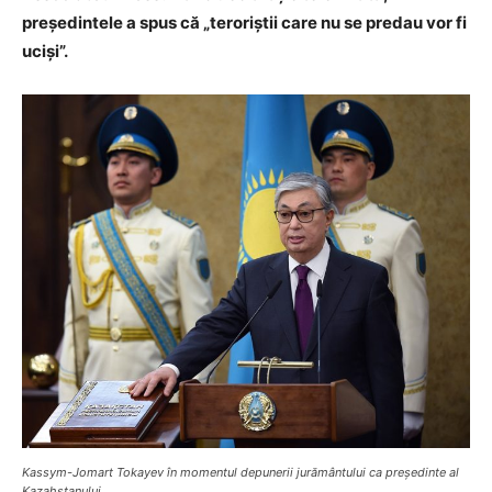
președintele a spus că „teroriștii care nu se predau vor fi
uciși”.
Kassym-Jomart Tokayev în momentul depunerii jurământului ca președinte al
Kazahstanului