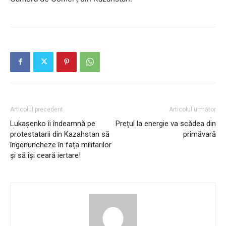
Articolul precedent
Articolul următor
Lukașenko îi îndeamnă pe
Prețul la energie va scădea din
protestatarii din Kazahstan să
primăvară
îngenuncheze în fața militarilor
și să își ceară iertare!