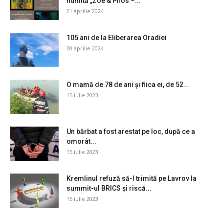
numită „Zoe & Phos –...
21 aprilie 2024
105 ani de la Eliberarea Oradiei
20 aprilie 2024
O mamă de 78 de ani și fiica ei, de 52...
15 iulie 2023
Un bărbat a fost arestat pe loc, după ce a
omorât...
15 iulie 2023
Kremlinul refuză să-l trimită pe Lavrov la
summit-ul BRICS și riscă...
15 iulie 2023