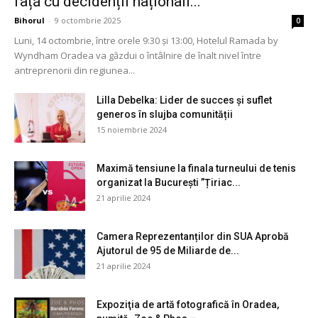
față cu decidenții naționali...
Bihorul
-
9 octombrie 2025
0
Luni, 14 octombrie, între orele 9:30 și 13:00, Hotelul Ramada by
Wyndham Oradea va găzdui o întâlnire de înalt nivel între
antreprenorii din regiunea...
Lilla Debelka: Lider de succes și suflet
generos în slujba comunității
15 noiembrie 2024
Maximă tensiune la finala turneului de tenis
organizat la București ”Țiriac...
21 aprilie 2024
Camera Reprezentanților din SUA Aprobă
Ajutorul de 95 de Miliarde de...
21 aprilie 2024
Expoziţia de artă fotografică în Oradea,