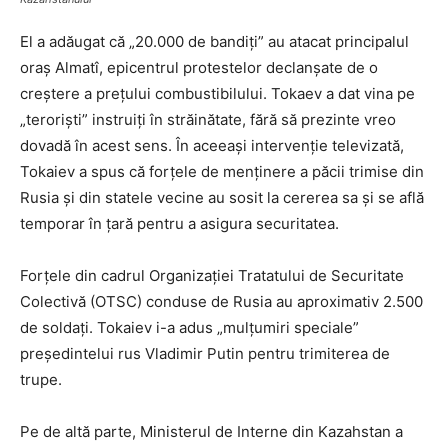
El a adăugat că „20.000 de bandiți” au atacat principalul
oraș Almatî, epicentrul protestelor declanșate de o
creștere a prețului combustibilului. Tokaev a dat vina pe
„terorişti” instruiţi în străinătate, fără să prezinte vreo
dovadă în acest sens. În aceeași intervenție televizată,
Tokaiev a spus că forțele de menținere a păcii trimise din
Rusia și din statele vecine au sosit la cererea sa și se află
temporar în țară pentru a asigura securitatea.
Forțele din cadrul Organizației Tratatului de Securitate
Colectivă (OTSC) conduse de Rusia au aproximativ 2.500
de soldați. Tokaiev i-a adus „mulțumiri speciale”
președintelui rus Vladimir Putin pentru trimiterea de
trupe.
Pe de altă parte, Ministerul de Interne din Kazahstan a