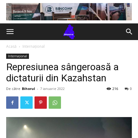
Acasă
Internațional
Internațional
Represiunea sângeroasă a
dictaturii din Kazahstan
De către
Bihorul
-
7 ianuarie 2022
216
0