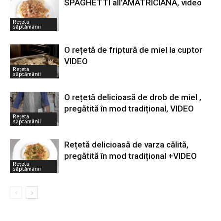
SPAGHETTI all’AMATRICIANA, video
Rețeta
săptămânii
O rețetă de friptură de miel la cuptor
VIDEO
Rețeta
săptămânii
O rețetă delicioasă de drob de miel ,
pregătită în mod tradițional, VIDEO
Rețeta
săptămânii
Rețetă delicioasă de varza călită,
pregătită în mod tradițional +VIDEO
Rețeta
săptămânii