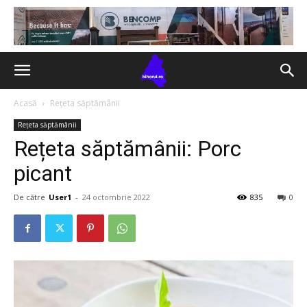
Acasă
Rețeta săptămânii
Rețeta săptămânii
Rețeta săptămânii: Porc
picant
De către
User1
-
24 octombrie 2022
835
0