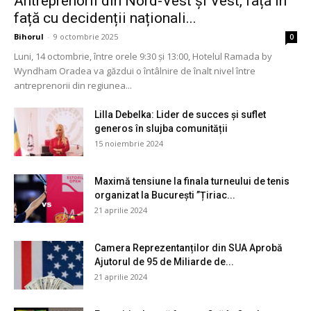
Antreprenorii din Nord-Vest și Vest, față în
față cu decidenții naționali...
Bihorul
-
9 octombrie 2025
0
Luni, 14 octombrie, între orele 9:30 și 13:00, Hotelul Ramada by
Wyndham Oradea va găzdui o întâlnire de înalt nivel între
antreprenorii din regiunea...
Lilla Debelka: Lider de succes și suflet
generos în slujba comunității
15 noiembrie 2024
Maximă tensiune la finala turneului de tenis
organizat la București ”Țiriac...
21 aprilie 2024
Camera Reprezentanților din SUA Aprobă
Ajutorul de 95 de Miliarde de...
21 aprilie 2024