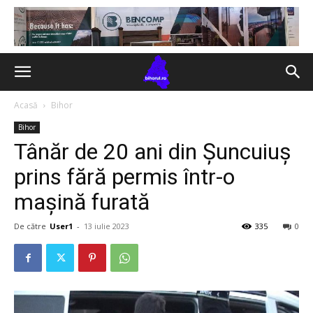
Acasă
Bihor
Bihor
Tânăr de 20 ani din Șuncuiuș
prins fără permis într-o
mașină furată
De către
User1
-
13 iulie 2023
335
0