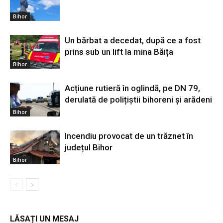
Bihor
Un bărbat a decedat, după ce a fost
prins sub un lift la mina Băița
Bihor
Acțiune rutieră în oglindă, pe DN 79,
derulată de polițiștii bihoreni și arădeni
Bihor
Incendiu provocat de un trăznet în
județul Bihor
Bihor
LĂSAȚI UN MESAJ