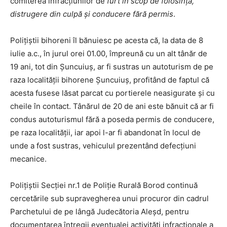
comiterea infracțiunilor de
furt în scop de folosință,
distrugere din culpă și conducere fără permis
.
Polițiștii bihoreni îl bănuiesc pe acesta că, la data de 8
iulie a.c., în jurul orei 01.00, împreună cu un alt tânăr de
19 ani, tot din Șuncuiuș, ar fi sustras un autoturism de pe
raza localității bihorene Șuncuiuș, profitând de faptul că
acesta fusese lăsat parcat cu portierele neasigurate și cu
cheile în contact. Tânărul de 20 de ani este bănuit că ar fi
condus autoturismul fără a poseda permis de conducere,
pe raza localității, iar apoi l-ar fi abandonat în locul de
unde a fost sustras, vehiculul prezentând defecțiuni
mecanice.
Polițiștii Secției nr.1 de Poliție Rurală Borod continuă
cercetările sub supravegherea unui procuror din cadrul
Parchetului de pe lângă Judecătoria Aleșd, pentru
documentarea întregii eventualei activități infracționale a