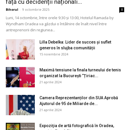
față cu decidenții naționali...
Bihorul
-
9 octombrie 2025
0
Luni, 14 octombrie, între orele 9:30 și 13:00, Hotelul Ramada by
Wyndham Oradea va găzdui o întâlnire de înalt nivel între
antreprenorii din regiunea...
Lilla Debelka: Lider de succes și suflet
generos în slujba comunității
15 noiembrie 2024
Maximă tensiune la finala turneului de tenis
organizat la București ”Țiriac...
21 aprilie 2024
Camera Reprezentanților din SUA Aprobă
Ajutorul de 95 de Miliarde de...
21 aprilie 2024
Expoziţia de artă fotografică în Oradea,